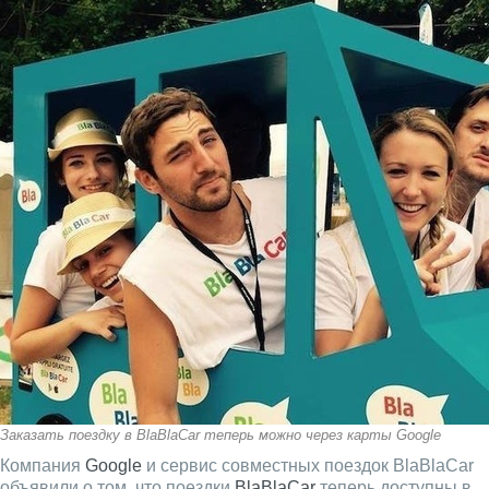
Заказать поездку в BlaBlaCar теперь можно через карты Google
Компания
Google
и сервис совместных поездок BlaBlaCar
объявили о том, что поездки
BlaBlaCar
теперь доступны в