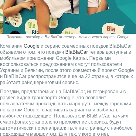
Заказать поездку в BlaBlaCar теперь можно через карты Google
Компания
Google
и сервис совместных поездок BlaBlaCar
объявили о том, что поездки
BlaBlaCar
теперь доступны в
мобильном приложении Google Карты. Первыми
воспользоваться предложением смогут пользователи
Украины и Бельгии, после этого совместный проект Google
и BlaBlaCar распространится еще на 22 страны, в которых
работает райдшеринговый сервис.
Поездки, предлагаемые на BlaBlaCar, интегрированы в
раздел видов транспорта Google, что позволит
пользователям прокладывать маршруты между городами
по картам Google, сравнивать варианты и выбирать
наиболее подходящие. Пользователи BlaBlaCar, на чьих
смартфонах установлено приложение сервиса, будут
автоматически перенаправляться на страницу с наиболее
подходящим маршрутом. Для тех, у кого его нет,