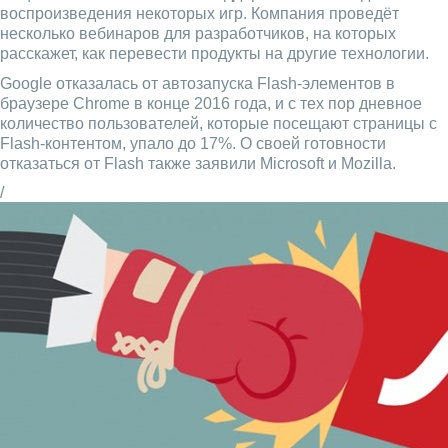
воспроизведения некоторых игр. Компания проведёт
несколько вебинаров для разработчиков, на которых
расскажет, как перевести продукты на другие технологии.
Google отказалась от автозапуска Flash-элементов в
браузере Chrome в конце 2016 года, и с тех пор дневное
количество пользователей, которые посещают страницы с
Flash-контентом, упало до 17%. О своей готовности
отказаться от Flash также заявили Microsoft и Mozilla.
/