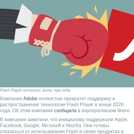
Flash Player осталось жить три года
Компания
Adobe
полностью прекратит поддержку и
распространение технологии Flash Player в конце 2020
года. Об этом компания
сообщила
в корпоративном блоге.
В компании заметили, что инициативу поддержали Apple,
Facebook, Google, Microsoft и Mozilla. Они готовы
отказаться от использования Flash в своих продуктах и