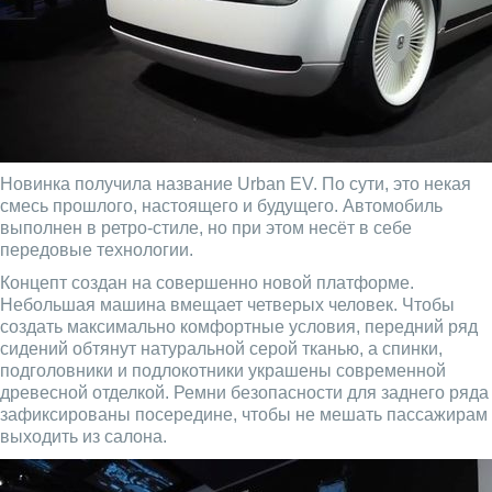
Новинка получила название Urban EV. По сути, это некая
смесь прошлого, настоящего и будущего. Автомобиль
выполнен в ретро-стиле, но при этом несёт в себе
передовые технологии.
Концепт создан на совершенно новой платформе.
Небольшая машина вмещает четверых человек. Чтобы
создать максимально комфортные условия, передний ряд
сидений обтянут натуральной серой тканью, а спинки,
подголовники и подлокотники украшены современной
древесной отделкой. Ремни безопасности для заднего ряда
зафиксированы посередине, чтобы не мешать пассажирам
выходить из салона.