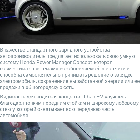
В качестве стандартного зарядного устройства
автопроизводитель предлагает использовать свою умную
систему Honda Power Manager Concept, которая
совместима с системами возобновляемой энергетики и
способна самостоятельно принимать решение о зарядке
электромобиля, сохранениие выработанной энергии или ее
продажи в общегородскую сеть.
Видимость для водителя концепта Urban EV улучшена
благодаря тонким передним стойкам и широкому лобовому
стеклу, который охватывает всю переднюю часть
автомобиля.