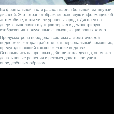
Во фронтальной части располагается большой вытянутый
дисплей. Этот экран отображает основную информацию об
автомобиле, в том числе уровень заряда. Дисплеи на
дверях выполняют функцию зеркал и демонстрируют
изображения, полученные с помощью цифровых камер.
Предусмотрена передовая система автоматической
поддержки, которая работает как персональный помощник,
предугадывающий каждое желание водителя.
Основываясь на прошлых действиях владельца, он может
делать новые решения и рекомендовать поступить
определённым образом.