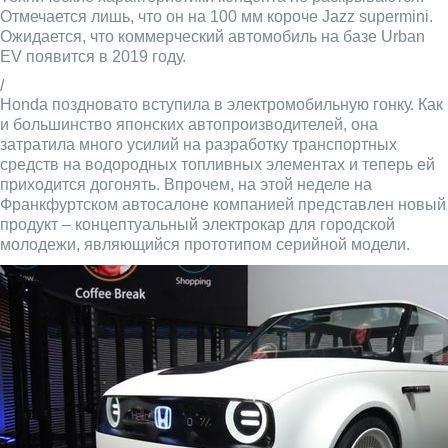
Отмечается лишь, что он на 100 мм короче Jazz supermini.
Ожидается, что коммерческий автомобиль на базе Urban
EV появится в 2019 году.
/
Honda поздновато вступила в электромобильную гонку. Как
и большинство японских автопроизводителей, она
затратила много усилий на разработку транспортных
средств на водородных топливных элементах и теперь ей
приходится догонять. Впрочем, на этой неделе на
Франкфуртском автосалоне компанией представлен новый
продукт – концептуальный электрокар для городской
молодежи, являющийся прототипом серийной модели.