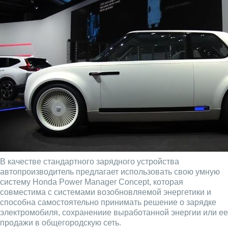
В качестве стандартного зарядного устройства
автопроизводитель предлагает использовать свою умную
систему Honda Power Manager Concept, которая
совместима с системами возобновляемой энергетики и
способна самостоятельно принимать решение о зарядке
электромобиля, сохранениие выработанной энергии или ее
продажи в общегородскую сеть.