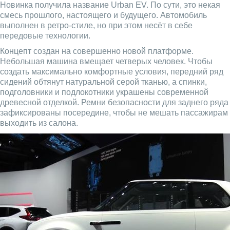
Новинка получила название Urban EV. По сути, это некая
смесь прошлого, настоящего и будущего. Автомобиль
выполнен в ретро-стиле, но при этом несёт в себе
передовые технологии.
Концепт создан на совершенно новой платформе.
Небольшая машина вмещает четверых человек. Чтобы
создать максимально комфортные условия, передний ряд
сидений обтянут натуральной серой тканью, а спинки,
подголовники и подлокотники украшены современной
древесной отделкой. Ремни безопасности для заднего ряда
зафиксированы посередине, чтобы не мешать пассажирам
выходить из салона.