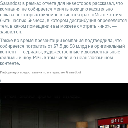
Sarandos) в рамках отчёта для инвесторов рассказал, что
компания не собирается менять позицию касательно
показа некоторых фильмов в кинотеатрах. «Мы не хотим
быть частью бизнеса, в котором дистрибуция определяется
тем, в каком помещении вы можете смотреть кино», —
заявил он.
Также во время презентации компания подтвердила, что
собирается потратить от $7,5 до $8 млрд на оригинальный
контент — сериалы, художественные и документальные
фильмы и шоу. Речь в том числе и о неанглоязычном
контенте.
Информация предоставлена по материалам
GameSpot
/