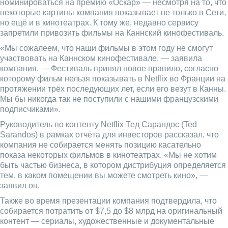
номинироваться на премию «Оскар» — несмотря на то, что
некоторые картины компания показывает не только в Сети,
но ещё и в кинотеатрах. К тому же, недавно сервису
запретили привозить фильмы на Каннский кинофестиваль.
«Мы сожалеем, что наши фильмы в этом году не смогут
участвовать на Каннском кинофестивале, — заявила
компания. — Фестиваль принял новое правило, согласно
которому фильм нельзя показывать в Netflix во Франции на
протяжении трёх последующих лет, если его везут в Канны.
Мы бы никогда так не поступили с нашими французскими
подписчиками».
Руководитель по контенту Netflix Тед Сарандос (Ted
Sarandos) в рамках отчёта для инвесторов рассказал, что
компания не собирается менять позицию касательно
показа некоторых фильмов в кинотеатрах. «Мы не хотим
быть частью бизнеса, в котором дистрибуция определяется
тем, в каком помещении вы можете смотреть кино», —
заявил он.
Также во время презентации компания подтвердила, что
собирается потратить от $7,5 до $8 млрд на оригинальный
контент — сериалы, художественные и документальные