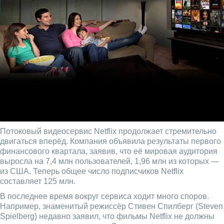
Потоковый видеосервис Netflix продолжает стремительно
двигаться вперёд. Компания объявила результаты первого
финансового квартала, заявив, что её мировая аудитория
выросла на 7,4 млн пользователей, 1,96 млн из которых —
из США. Теперь общее число подписчиков Netflix
составляет 125 млн.
В последнее время вокруг сервиса ходит много споров.
Например, знаменитый режиссёр Стивен Спилберг (Steven
Spielberg) недавно заявил, что фильмы Netflix не должны