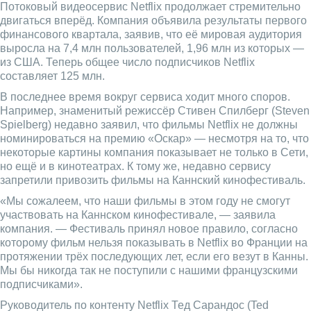
Потоковый видеосервис Netflix продолжает стремительно
двигаться вперёд. Компания объявила результаты первого
финансового квартала, заявив, что её мировая аудитория
выросла на 7,4 млн пользователей, 1,96 млн из которых —
из США. Теперь общее число подписчиков Netflix
составляет 125 млн.
В последнее время вокруг сервиса ходит много споров.
Например, знаменитый режиссёр Стивен Спилберг (Steven
Spielberg) недавно заявил, что фильмы Netflix не должны
номинироваться на премию «Оскар» — несмотря на то, что
некоторые картины компания показывает не только в Сети,
но ещё и в кинотеатрах. К тому же, недавно сервису
запретили привозить фильмы на Каннский кинофестиваль.
«Мы сожалеем, что наши фильмы в этом году не смогут
участвовать на Каннском кинофестивале, — заявила
компания. — Фестиваль принял новое правило, согласно
которому фильм нельзя показывать в Netflix во Франции на
протяжении трёх последующих лет, если его везут в Канны.
Мы бы никогда так не поступили с нашими французскими
подписчиками».
Руководитель по контенту Netflix Тед Сарандос (Ted