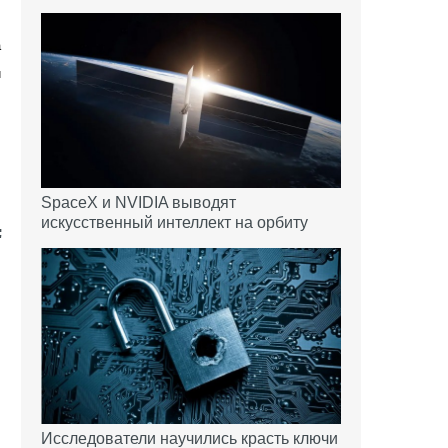
а
и
SpaceX и NVIDIA выводят
искусственный интеллект на орбиту
Исследователи научились красть ключи