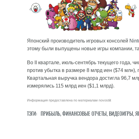
Японский производитель игровых консолей
Nin
этому были выпущены новые игры компании, таки
Во II квартале, июль-сентябрь текущего года, ч
против убытка в размере 8 млрд иен ($74 млн),
Квартальная выручка вендора достигла 96,7 млр
измерялись 115 млрд иен ($1,1 млрд).
Информация предоставлена по материалам
novostiit
ТЭГИ:
ПРИБЫЛЬ
,
ФИНАНСОВЫЕ ОТЧЕТЫ
,
ВИДЕОИГРЫ
,
Я