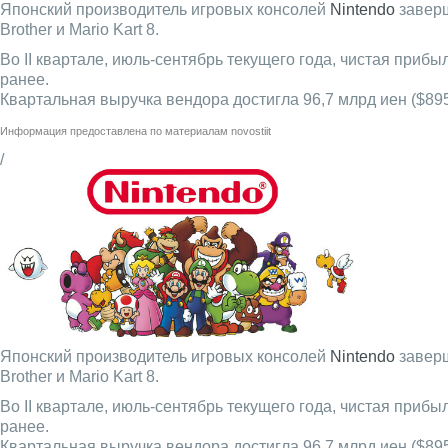
Японский производитель игровых консолей
Nintendo
заверш
Brother и Mario Kart 8.
Во II квартале, июль-сентябрь текущего года, чистая прибы
ранее.
Квартальная выручка вендора достигла 96,7 млрд иен ($895
Информация предоставлена по материалам
novostiit
/
Японский производитель игровых консолей
Nintendo
заверш
Brother и Mario Kart 8.
Во II квартале, июль-сентябрь текущего года, чистая прибы
ранее.
Квартальная выручка вендора достигла 96,7 млрд иен ($895