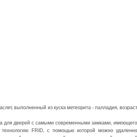
слет, выполненный из куска метеорита - палладия, возрас
юча для дверей с самыми современными замками, имеющег
я технологию FRID, с помощью которой можно удаленн