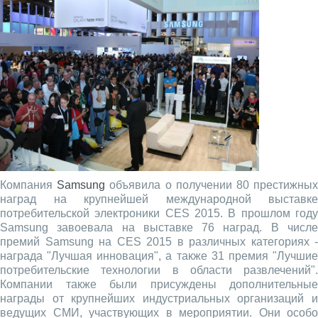
Компания
Samsung
объявила о получении 80 престижны
наград на крупнейшей международной выставке
потребительской электроники CES 2015. В прошлом году
Samsung завоевала на выставке 76 наград. В числе
премий Samsung на CES 2015 в различных категориях -
награда "Лучшая инновация", а также 31 премия "Лучшие
потребительские технологии в области развлечений".
Компании также были присуждены дополнительные
награды от крупнейших индустриальных организаций и
ведущих СМИ, участвующих в мероприятии. Они особо