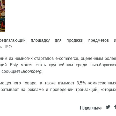
редлагающий площадку для продажи предметов 
на IPO.
дним из немногих стартапов e-commerce, оценённым боле
ий Esty может стать крупнейшим среди нью-йоркски
,
сообщает
Bloomberg.
змещенного товара, а также взымает 3,5% комиссионны
абатывает на рекламе и проведении транзакций, которы
Поделиться: