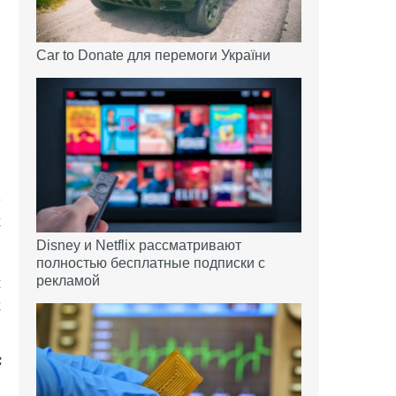
Car to Donate для перемоги України
и
е
х
Disney и Netflix рассматривают
полностью бесплатные подписки с
рекламой
х
х