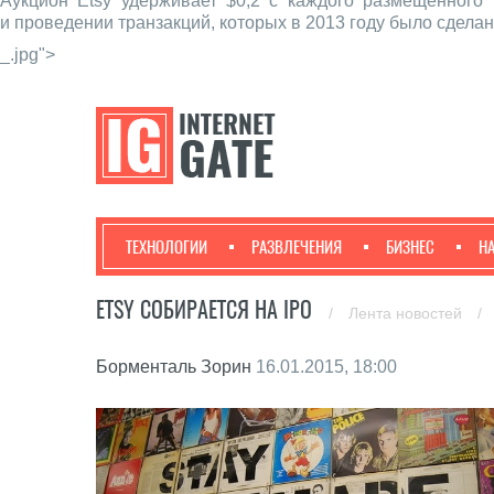
Аукцион Etsy удерживает $0,2 с каждого размещенного 
и проведении транзакций, которых в 2013 году было сделан
_.jpg">
ТЕХНОЛОГИИ
РАЗВЛЕЧЕНИЯ
БИЗНЕС
Н
ETSY СОБИРАЕТСЯ НА IPO
/
Лента новостей
/
Борменталь Зорин
16.01.2015, 18:00