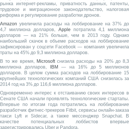
рынка интернет-рекламы, приватность данных, патенты,
трудовое и миграционное законодательство, налоговая
реформа и регулирование разработки дронов.
Amazon
увеличила расходы на лоббирование на 37% до
4,7 миллиона долларов,
Apple
потратила 4,1 миллион
долларов — на 21% больше, чем в 2013 году. Однако
наибольший скачок в объеме расходов на лоббирование
зафиксирован у соцсети Facebook — компания увеличила
траты на 45% до 9,3 миллиона долларов.
В то же время,
Microsoft
снизила расходы на 20% до 8,
миллиона долларов,
IBM
— на 16% до 5 миллионов
долларов. В целом сумма расходов на лоббирование 15
крупнейших технологических компаний США снизилась за
2014 год на 3% до 116,6 миллиона долларов.
Одновременно интерес к отстаиванию своих интересов в
Сенате США начали проявлять технологические стартапы.
Впервые по итогам года потратились на лоббирование
разработчик фитнес-трекеров Fitbit, сервисы онлайн-заказа
такси Lyft и Sidecar, а также мессенджер Snapchat. В
качестве потенциальных лоббистов впервые
зарегистрировались Uber и Pandora.