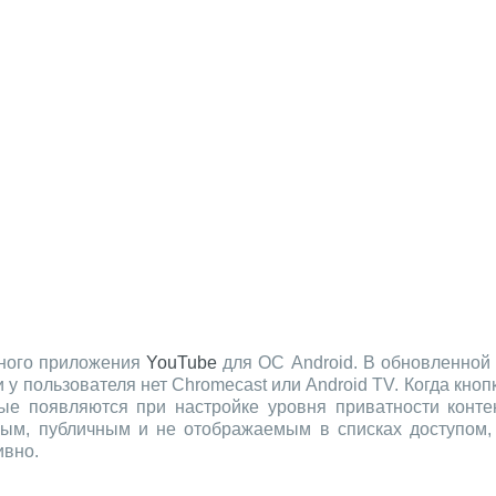
ьного приложения
YouTube
для ОС Android. В обновленной 
 у пользователя нет Chromecast или Android TV. Когда кноп
ые появляются при настройке уровня приватности контен
м, публичным и не отображаемым в списках доступом, о
ивно.