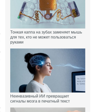
В
Тонкая каппа на зубах заменяет мышь
т
для тех, кто не может пользоваться
е
руками
,
У
е
в
в
Неинвазивный ИИ превращает
я
сигналы мозга в печатный текст
ь