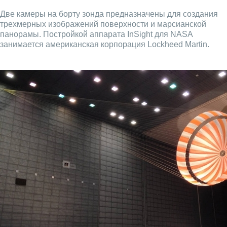
Две камеры на борту зонда предназначены для создания
трехмерных изображений поверхности и марсианской
панорамы. Постройкой аппарата InSight для NASA
занимается американская корпорация Lockheed Martin.