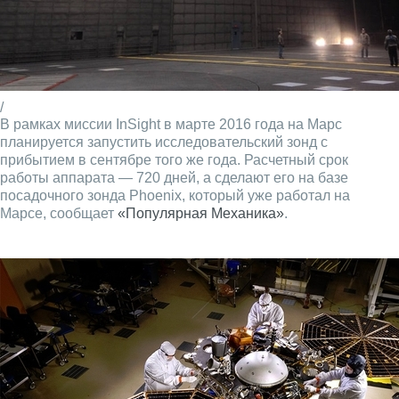
/
В рамках миссии InSight в марте 2016 года на Марс
планируется запустить исследовательский зонд с
прибытием в сентябре того же года. Расчетный срок
работы аппарата — 720 дней, а сделают его на базе
посадочного зонда Phoenix, который уже работал на
Марсе, сообщает
«Популярная Механика»
.