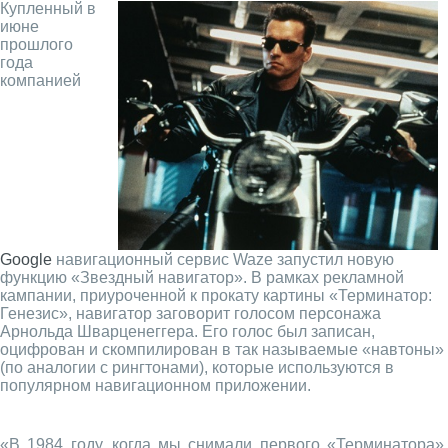
Купленный в
июне
прошлого
года
компанией
Google
навигационный сервис Waze запустил новую
функцию «Звездный навигатор». В рамках рекламной
кампании, приуроченной к прокату картины «Терминатор:
Генезис», навигатор заговорит голосом персонажа
Арнольда Шварценеггера. Его голос был записан,
оцифрован и скомпилирован в так называемые «навтоны»
(по аналогии с рингтонами), которые используются в
популярном навигационном приложении.
«В 1984 году, когда мы снимали первого «Терминатора»,