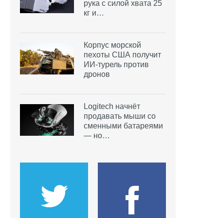
рука с силой хвата 25
кг и…
Корпус морской
пехоты США получит
ИИ-турель против
дронов
Logitech начнёт
продавать мыши со
сменными батареями
— но…