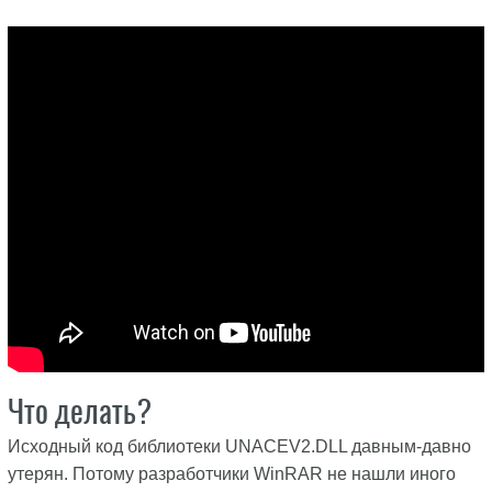
Что делать?
Исходный код библиотеки UNACEV2.DLL давным-давно
утерян. Потому разработчики WinRAR не нашли иного