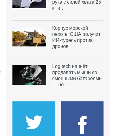
рука с силой хвата 25
кг и…
Корпус морской
пехоты США получит
ИИ-турель против
дронов
Logitech начнёт
продавать мыши со
сменными батареями
— но…