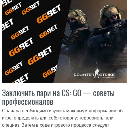
Заключить пари на CS: GO — советы
профессионалов
Сначала необходимо изучить максимум информации об
игре, определить для себя сторону: террористы или
спецназ. Затем в ходе игрового процесса следует