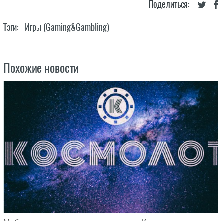
Поделиться:
Тэги:
Игры (gaming&gambling)
Похожие новости