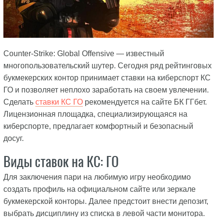
Counter-Strike: Global Offensive — известный
многопользовательский шутер. Сегодня ряд рейтинговых
букмекерских контор принимает ставки на киберспорт КС
ГО и позволяет неплохо заработать на своем увлечении.
Сделать
ставки КС ГО
рекомендуется на сайте БК ГГбет.
Лицензионная площадка, специализирующаяся на
киберспорте, предлагает комфортный и безопасный
досуг.
Виды ставок на КС: ГО
Для заключения пари на любимую игру необходимо
создать профиль на официальном сайте или зеркале
букмекерской конторы. Далее предстоит внести депозит,
выбрать дисциплину из списка в левой части монитора.