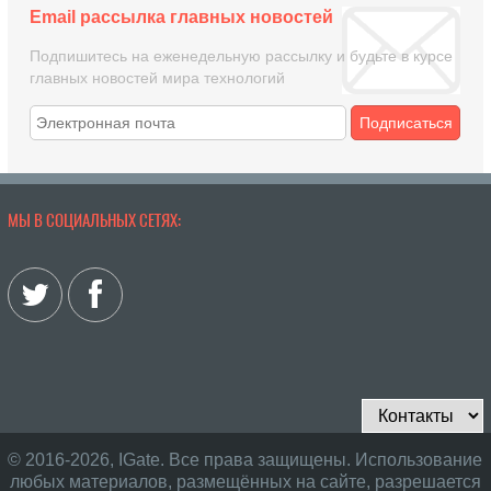
Email рассылка главных новостей
Подпишитесь на еженедельную рассылку и будьте в курсе
главных новостей мира технологий
Подписаться
МЫ В СОЦИАЛЬНЫХ СЕТЯХ:
© 2016-2026, IGate. Все права защищены. Использование
любых материалов, размещённых на сайте, разрешается