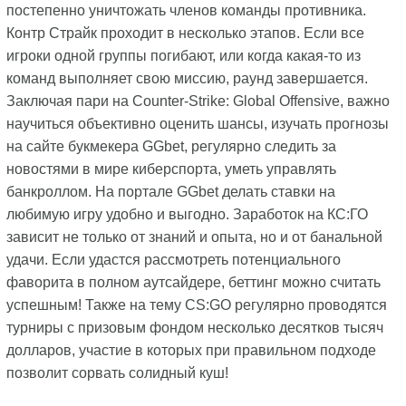
постепенно уничтожать членов команды противника.
Контр Страйк проходит в несколько этапов. Если все
игроки одной группы погибают, или когда какая-то из
команд выполняет свою миссию, раунд завершается.
Заключая пари на Counter-Strike: Global Offensive, важно
научиться объективно оценить шансы, изучать прогнозы
на сайте букмекера GGbet, регулярно следить за
новостями в мире киберспорта, уметь управлять
банкроллом. На портале GGbet делать ставки на
любимую игру удобно и выгодно. Заработок на КС:ГО
зависит не только от знаний и опыта, но и от банальной
удачи. Если удастся рассмотреть потенциального
фаворита в полном аутсайдере, беттинг можно считать
успешным! Также на тему CS:GO регулярно проводятся
турниры с призовым фондом несколько десятков тысяч
долларов, участие в которых при правильном подходе
позволит сорвать солидный куш!