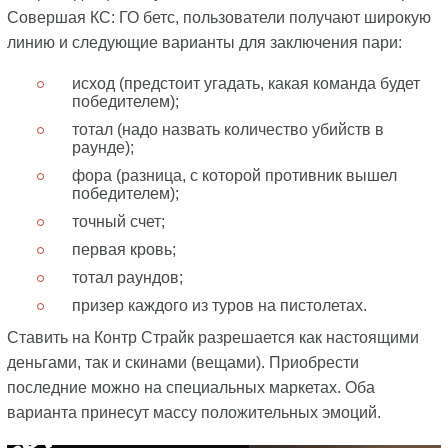
Совершая КС: ГО бетс, пользователи получают широкую
линию и следующие варианты для заключения пари:
исход (предстоит угадать, какая команда будет
победителем);
тотал (надо назвать количество убийств в
раунде);
фора (разница, с которой противник вышел
победителем);
точный счет;
первая кровь;
тотал раундов;
призер каждого из туров на пистолетах.
Ставить на Контр Страйк разрешается как настоящими
деньгами, так и скинами (вещами). Приобрести
последние можно на специальных маркетах. Оба
варианта принесут массу положительных эмоций.