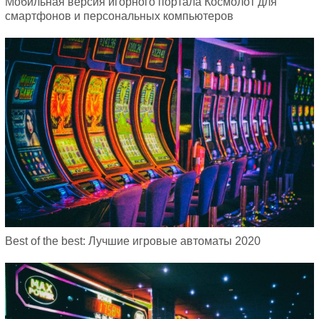
Мобильная версия игорного портала Космолот для
смартфонов и персональных компьютеров
Best of the best: Лучшие игровые автоматы 2020