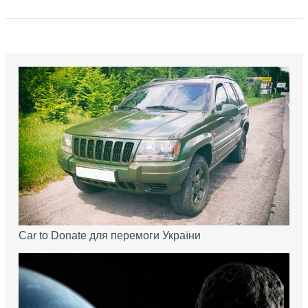
Car to Donate для перемоги України