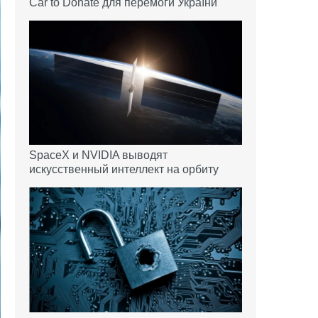
Car to Donate для перемоги України
SpaceX и NVIDIA выводят
искусственный интеллект на орбиту