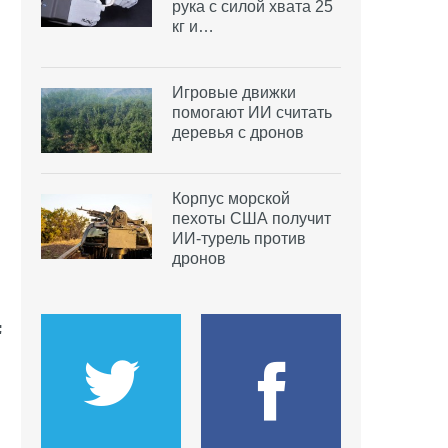
рука с силой хвата 25
кг и…
Игровые движки
помогают ИИ считать
деревья с дронов
Корпус морской
пехоты США получит
ИИ-турель против
дронов