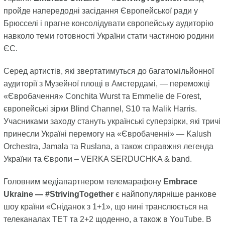
пройде напередодні засідання Європейської ради у
Брюсселі і прагне консолідувати європейську аудиторію
навколо теми готовності України стати частиною родини
ЄС.
Серед артистів, які звертатимуться до багатомільйонної
аудиторії з Музейної площі в Амстердамі, — переможці
«Євробачення» Conchita Wurst та Emmelie de Forest,
європейські зірки Blind Channel, S10 та Malik Harris.
Учасниками заходу стануть українські суперзірки, які тричі
принесли Україні перемогу на «Євробаченні» — Kalush
Orchestra, Jamala та Ruslana, а також справжня легенда
України та Європи – VERKA SERDUCHKA & band.
Головним медіапартнером телемарафону
Embrace
Ukraine — #StrivingTogether
є найпопулярніше ранкове
шоу країни «Сніданок з 1+1», що нині транслюється на
телеканалах ТЕТ та 2+2 щоденно, а також в YouTube. В