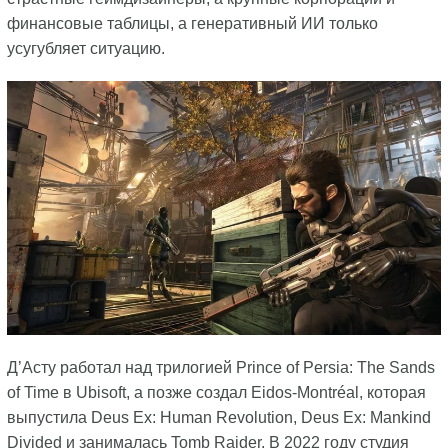
финансовые таблицы, а генеративный ИИ только
усугубляет ситуацию.
Д’Асту работал над трилогией Prince of Persia: The Sands
of Time в Ubisoft, а позже создал Eidos-Montréal, которая
выпустила Deus Ex: Human Revolution, Deus Ex: Mankind
Divided и занималась Tomb Raider. В 2022 году студия