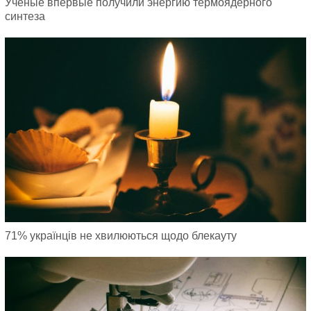
Ученые впервые получили энергию термоядерного
синтеза
71% українців не хвилюються щодо блекауту