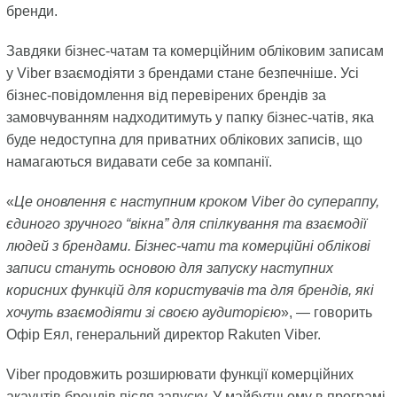
бренди.
Завдяки бізнес-чатам та комерційним обліковим записам
у Viber взаємодіяти з брендами стане безпечніше. Усі
бізнес-повідомлення від перевірених брендів за
замовчуванням надходитимуть у папку бізнес-чатів, яка
буде недоступна для приватних облікових записів, що
намагаються видавати себе за компанії.
«
Це оновлення є наступним кроком Viber до супераппу,
єдиного зручного “вікна” для спілкування та взаємодії
людей з брендами. Бізнес-чати та комерційні облікові
записи стануть основою для запуску наступних
корисних функцій для користувачів та для брендів, які
хочуть взаємодіяти зі своєю аудиторією
», — говорить
Офір Еял, генеральний директор Rakuten Viber.
Viber продовжить розширювати функції комерційних
акаунтів брендів після запуску. У майбутньому в програмі