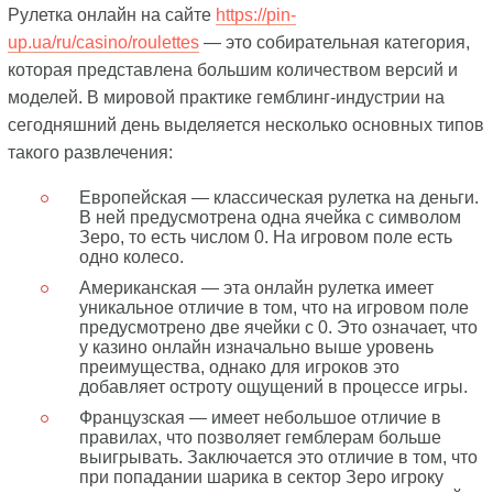
Рулетка онлайн на сайте
https://pin-
up.ua/ru/casino/roulettes
— это собирательная категория,
которая представлена большим количеством версий и
моделей. В мировой практике гемблинг-индустрии на
сегодняшний день выделяется несколько основных типов
такого развлечения:
Европейская — классическая рулетка на деньги.
В ней предусмотрена одна ячейка с символом
Зеро, то есть числом 0. На игровом поле есть
одно колесо.
Американская — эта онлайн рулетка имеет
уникальное отличие в том, что на игровом поле
предусмотрено две ячейки с 0. Это означает, что
у казино онлайн изначально выше уровень
преимущества, однако для игроков это
добавляет остроту ощущений в процессе игры.
Французская — имеет небольшое отличие в
правилах, что позволяет гемблерам больше
выигрывать. Заключается это отличие в том, что
при попадании шарика в сектор Зеро игроку