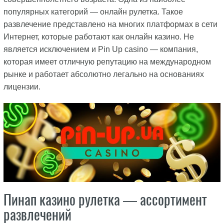
популярных категорий — онлайн рулетка. Такое
развлечение представлено на многих платформах в сети
Интернет, которые работают как онлайн казино. Не
является исключением и Pin Up casino — компания,
которая имеет отличную репутацию на международном
рынке и работает абсолютно легально на основаниях
лицензии.
Пинап казино рулетка — ассортимент
развлечений