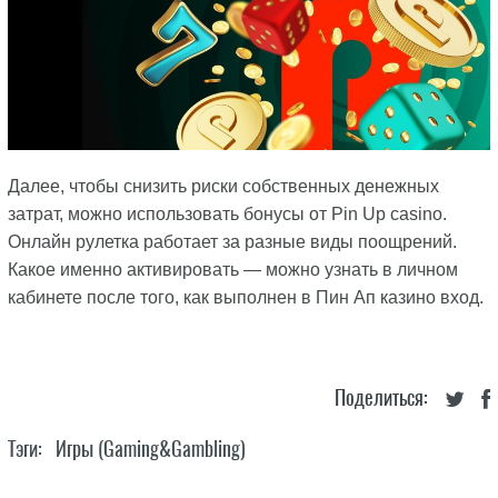
Далее, чтобы снизить риски собственных денежных
затрат, можно использовать бонусы от Pin Up casino.
Онлайн рулетка работает за разные виды поощрений.
Какое именно активировать — можно узнать в личном
кабинете после того, как выполнен в Пин Ап казино вход.
Поделиться:
Тэги:
Игры (gaming&gambling)