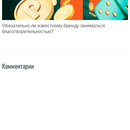
Обязательно ли известному бренду заниматься
благотворительностью?
Комментарии