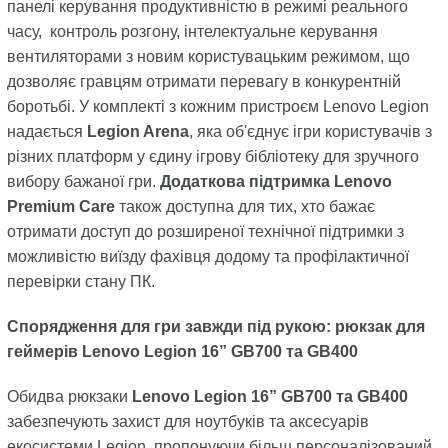
панелі керування продуктивністю в режимі реального
часу, контроль розгону, інтелектуальне керування
вентиляторами з новим користувацьким режимом, що
дозволяє гравцям отримати перевагу в конкурентній
боротьбі. У комплекті з кожним пристроєм Lenovo Legion
надається
Legion Arena
, яка об'єднує ігри користувачів з
різних платформ у єдину ігрову бібліотеку для зручного
вибору бажаної гри.
Додаткова підтримка Lenovo
Premium Care
також доступна для тих, хто бажає
отримати доступ до розширеної технічної підтримки з
можливістю виїзду фахівця додому та профілактичної
перевірки стану ПК.
Спорядження для гри завжди під рукою: рюкзак для
геймерів Lenovo Legion 16” GB700 та GB400
Обидва рюкзаки
Lenovo Legion 16” GB700 та GB400
забезпечують захист для ноутбуків та аксесуарів
екосистеми Legion, пропонуючи більш персоналізований