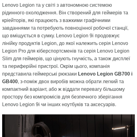
Lenovo Legion та у світі з автономною системою
рідинного охолодження. Він створений для геймерів та
кріейторів, які працюють з важкими графічними
завданнями та потребують повноцінної робочої станції,
що вміщується в сумку. Lenovo Legion 9i продовжує
лінійку продуктів Legion, до якої належить серія Lenovo
Legion Pro для кіберспортсменів та серія Lenovo Legion
Slim для геймерів, що цінують гнучкість, а також дисплеї
та периферійні пристрої. Окрім цього, компанія
представила геймерські рюкзаки
Lenovo Legion GB700 і
GB400
, з-поміж двох виробів можна обрати легкий та
компактний варіант, або ж віддати перевагу більшому
простору без компромісів для безпечного зберігання
Lenovo Legion 9i чи інших ноутбуків та аксесуарів.