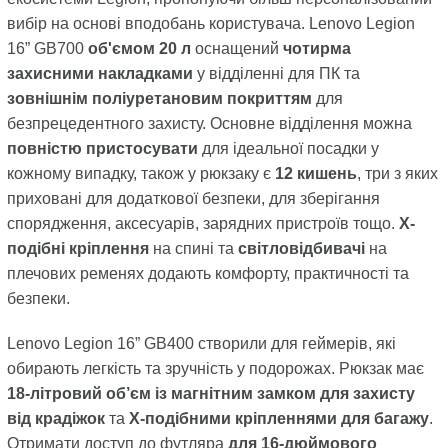
вибір на основі вподобань користувача. Lenovo Legion
16” GB700
об'ємом 20 л
оснащений
чотирма
захисними накладками
у відділенні для ПК та
зовнішнім поліуретановим покриттям
для
безпрецедентного захисту. Основне відділення можна
повністю пристосувати
для ідеальної посадки у
кожному випадку, також у рюкзаку є
12 кишень
, три з яких
приховані для додаткової безпеки, для зберігання
спорядження, аксесуарів, зарядних пристроїв тощо.
Х-
подібні кріплення
на спині та
світловідбивачі
на
плечових ременях додають комфорту, практичності та
безпеки.
Lenovo Legion 16” GB400 створили для геймерів, які
обирають легкість та зручність у подорожах. Рюкзак має
18-літровий об’єм
із магнітним замком для захисту
від крадіжок
та
X-подібними кріпленнями для багажу
.
Отримати доступ до футляра
для 16-дюймового