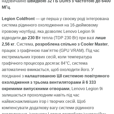
надзвичайно
швидкою 32 ГБ DDR5 з частотою до 6400
МГц
.
Legion Coldfront
— це перша у своєму роді інтегрована
система рідинного охолодження на 16-дюймовому
ігровому ноутбуці, яка дозволяє Lenovo Legion 9i
відводити
до 230 Вт
тепла (TDP 230 Вт) при вазі
лише
2,56 кг
. Система,
розроблена спільно з Cooler Master
,
працює з графічною пам’яттю (GPU VRAM). Під час
екстремальних ігрових сесій, коли температура
графічного процесора досягає 84°C, система
автоматично вмикається, щоб охолодити його. У
поєднанні з
налаштованою ШІ системою повітряного
охолодження з трьома вентиляторами й 6 333
окремими випускними отворами
, Lenovo Legion 9i
залишається прохолодним навіть під час
найвиснажливіших ігор і творчих сесій. Щоб
компенсувати додаткову вагу системи рідинного