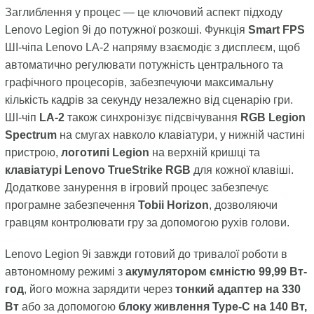
Заглиблення у процес — це ключовий аспект підходу
Lenovo Legion 9i до потужної розкоші. Функція
Smart FPS
ШІ-чіпа Lenovo LA-2 напряму взаємодіє з дисплеєм, щоб
автоматично регулювати потужність центрального та
графічного процесорів, забезпечуючи максимальну
кількість кадрів за секунду незалежно від сценарію гри.
ШІ-чіп
LA-2
також синхронізує підсвічування
RGB Legion
Spectrum
на смугах навколо клавіатури, у нижній частині
пристрою,
логотипі Legion
на верхній кришці та
клавіатурі Lenovo TrueStrike RGB
для кожної клавіші.
Додаткове занурення в ігровий процес забезпечує
програмне забезпечення
Tobii Horizon
, дозволяючи
гравцям контролювати гру за допомогою рухів голови.
Lenovo Legion 9i завжди готовий до тривалої роботи в
автономному режимі з
акумулятором ємністю 99,99 Вт-
год
, його можна зарядити через
тонкий адаптер на 330
Вт
або за допомогою
блоку живлення Type-C на 140 Вт,