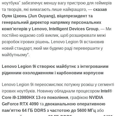
ноутбука" забезпечує меншу вагу пристрою для геймерів
та творців, які вимагають лише найкращого, —
сказав
Оуян Цзюнь (Jun Ouyang), віцепрезидент та
генеральний директор напрямку персональних
комп’ютерів у Lenovo, Intelligent Devices Group.
— Ми
постійно кидаємо собі виклик, щоб розширювати межі
розробок ігрових рішень. Lenovo Legion 9i встановив
новий стандарт, який ми будемо раді перевершити у
майбутньому”.
Lenovo Legion 9i створює майбутнє з інтегрованим
рідинним охолодженням і карбоновим корпусом
Lenovo Legion 9i переосмислює потужну розкіш у сегменті
ігрових ноутбуків. Новинку обладнали процесором
Intel®
Core i9-13980HX 13-го покоління
, графікою
NVIDIA
GeForce RTX 4090
та
двоканальною оперативною
пам’яттю 64 ГБ DDR5 з частотою до 5600 МГц
або