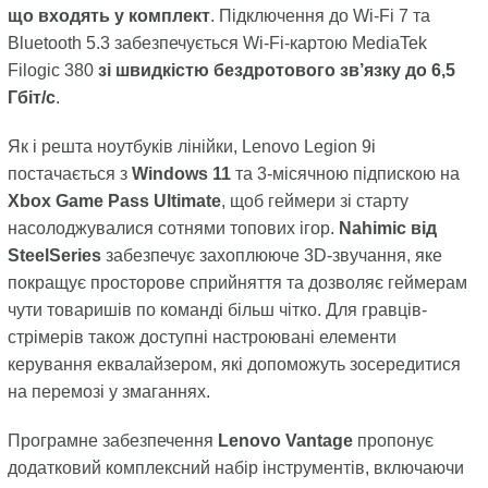
що входять у комплект
. Підключення до Wi-Fi 7 та
Bluetooth 5.3 забезпечується Wi-Fi-картою MediaTek
Filogic 380
зі швидкістю бездротового зв’язку до 6,5
Гбіт/с
.
Як і решта ноутбуків лінійки, Lenovo Legion 9i
постачається з
Windows 11
та 3-місячною підпискою на
Xbox Game Pass Ultimate
, щоб геймери зі старту
насолоджувалися сотнями топових ігор.
Nahimic від
SteelSeries
забезпечує захоплююче 3D-звучання, яке
покращує просторове сприйняття та дозволяє геймерам
чути товаришів по команді більш чітко. Для гравців-
стрімерів також доступні настроювані елементи
керування еквалайзером, які допоможуть зосередитися
на перемозі у змаганнях.
Програмне забезпечення
Lenovo Vantage
пропонує
додатковий комплексний набір інструментів, включаючи