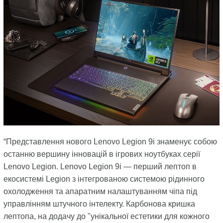
“Представлення нового Lenovo Legion 9i знаменує собою
останню вершину інновацій в ігрових ноутбуках серії
Lenovo Legion. Lenovo Legion 9i — перший лептоп в
екосистемі Legion з інтегрованою системою рідинного
охолодження та апаратним налаштуванням чіпа під
управлінням штучного інтелекту. Карбонова кришка
лептопа, на додачу до "унікальної естетики для кожного