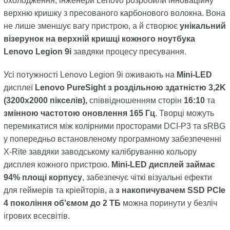
охолодження, інженери Lenovo розробили інноваційну
верхню кришку з пресованого карбонового волокна. Вона
не лише зменшує вагу пристрою, а й створює
унікальний
візерунок на верхній кришці кожного ноутбука
Lenovo Legion 9i
завдяки процесу пресування.
Усі потужності Lenovo Legion 9i оживають на
Mini-LED
дисплеї
Lenovo PureSight з роздільною здатністю 3,2K
(3200x2000 пікселів),
співвідношенням сторін
16:10
та
змінною частотою оновлення 165 Гц
. Творці можуть
перемикатися між колірними просторами DCI-P3 та sRBG
у попередньо встановленому програмному забезпеченні
X-Rite завдяки заводському калібруванню кольору
дисплея кожного пристрою.
Mini-LED дисплей займає
94% площі корпусу
, забезпечує чіткі візуальні ефекти
для геймерів та кріейторів, а
з накопичувачем SSD PCIe
4 покоління об’ємом до 2 ТБ
можна поринути у безліч
ігрових всесвітів.