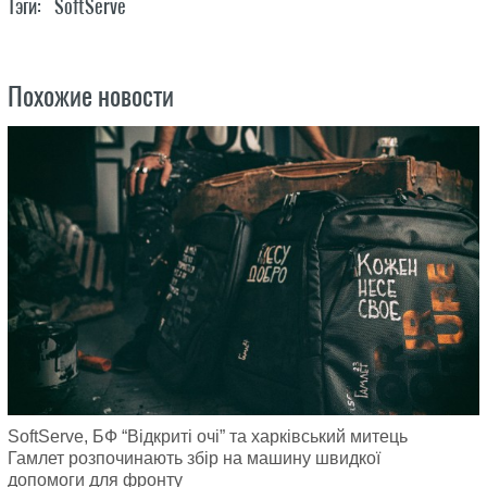
Тэги:
SoftServe
Похожие новости
SoftServe, БФ “Відкриті очі” та харківський митець
Гамлет розпочинають збір на машину швидкої
допомоги для фронту