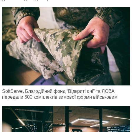
SoftServe, Благодійний фонд “Відкриті очі” та ЛОВА
передали 600 комплектів зимової форми військовим