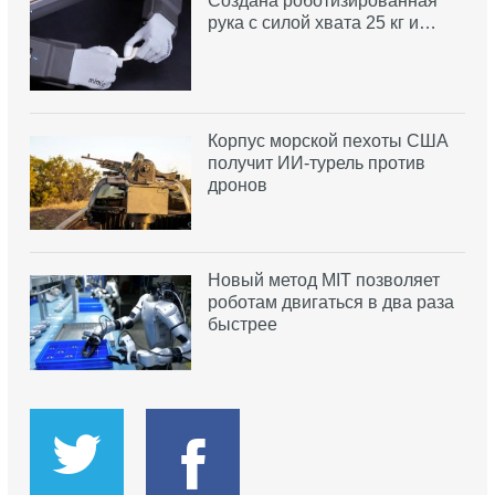
Создана роботизированная
рука с силой хвата 25 кг и…
Корпус морской пехоты США
получит ИИ-турель против
дронов
Новый метод MIT позволяет
роботам двигаться в два раза
быстрее