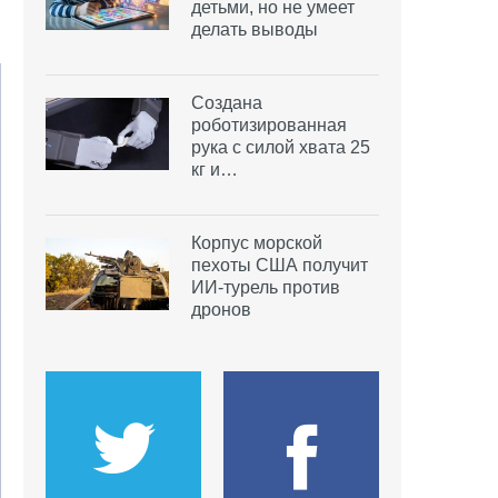
детьми, но не умеет
делать выводы
Создана
роботизированная
рука с силой хвата 25
кг и…
Корпус морской
пехоты США получит
ИИ-турель против
дронов