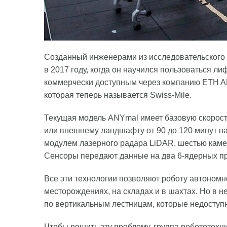
Созданный инженерами из исследовательского 
в 2017 году, когда он научился пользоваться ли
коммерчески доступным через компанию ETH AN
которая теперь называется Swiss-Mile.
Текущая модель ANYmal имеет базовую скорость
или внешнему ландшафту от 90 до 120 минут н
модулем лазерного радара LiDAR, шестью каме
Сенсоры передают данные на два 6-ядерных про
Все эти технологии позволяют роботу автономн
месторождениях, на складах и в шахтах. Но в 
по вертикальным лестницам, которые недоступ
Чтобы решить эту проблему, группа робототехн