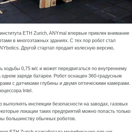
института ETH Zurich, ANYmal впервые привлек внимание
фтами в многоэтажных зданиях. С тех пор робот стал
Ybotics. Другой стартап продает колесную версию,
 ходьбы 0,75 м/с и может передвигаться по внутреннему
а одном заряде батареи. Робот оснащен 360-градусным
рами с датчиками глубины и двумя оптическими камерами.
цессора Intel.
о выполнять инспекции безопасности на заводах, газовых
некоторые локации таких предприятий можно попасть только
ны большинству обычных роботов.
иков ETH Zurich разработала модификацию для ног