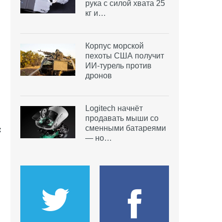
рука с силой хвата 25
кг и…
Корпус морской
пехоты США получит
ИИ-турель против
дронов
Logitech начнёт
продавать мыши со
сменными батареями
— но…