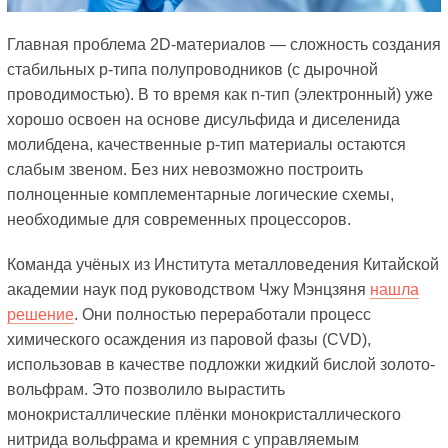
Главная проблема 2D-материалов — сложность создания
стабильных p-типа полупроводников (с дырочной
проводимостью). В то время как n-тип (электронный) уже
хорошо освоен на основе дисульфида и диселенида
молибдена, качественные p-тип материалы остаются
слабым звеном. Без них невозможно построить
полноценные комплементарные логические схемы,
необходимые для современных процессоров.
Команда учёных из Института металловедения Китайской
академии наук под руководством Чжу Мэнцзяня
нашла
решение
. Они полностью переработали процесс
химического осаждения из паровой фазы (CVD),
использовав в качестве подложки жидкий бислой золото-
вольфрам. Это позволило вырастить
монокристаллические плёнки монокристаллического
нитрида вольфрама и кремния с управляемым