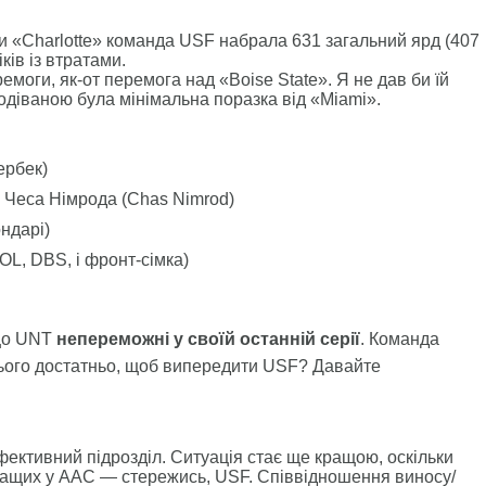
и «Charlotte» команда USF набрала 631 загальний ярд (407
ків із втратами.
моги, як-от перемога над «Boise State». Я не дав би їй
подіваною була мінімальна поразка від «Miami».
ербек)
 Чеса Німрода (Chas Nimrod)
ндарі)
OL, DBS, і фронт-сімка)
 що UNT
непереможні у своїй останній серії
. Команда
цього достатньо, щоб випередити USF? Давайте
ективний підрозділ. Ситуація стає ще кращою, оскільки
кращих у AAC — стережись, USF. Співвідношення виносу/