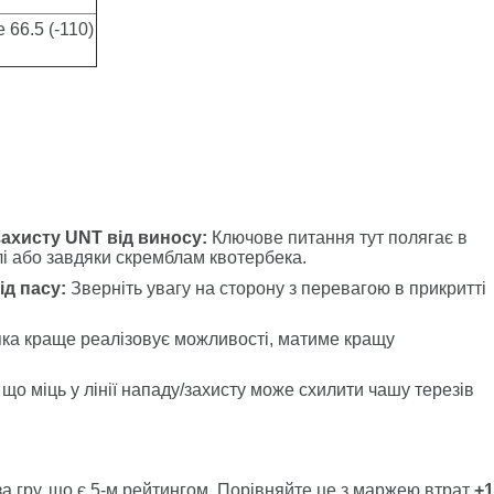
66.5 (-110)
ахисту UNT від виносу:
Ключове питання тут полягає в
і або завдяки скремблам квотербека.
ід пасу:
Зверніть увагу на сторону з перевагою в прикритті
ка краще реалізовує можливості, матиме кращу
що міць у лінії нападу/захисту може схилити чашу терезів
а гру, що є 5-м рейтингом. Порівняйте це з маржею втрат
+1