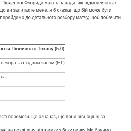
s» Південної Флориди мають напади, які відмовляються
що ви запитаєте мене, я б сказав, що бій може бути
 перейдемо до детального розбору матчу, щоб побачити
оти Північного Техасу (5-0)
0 вечора за східним часом (ET)
ехас
сті перемоги. Це означає, що вони рівноцінні за
ує на розділену підтримку з боку ринку. Ми бачимо