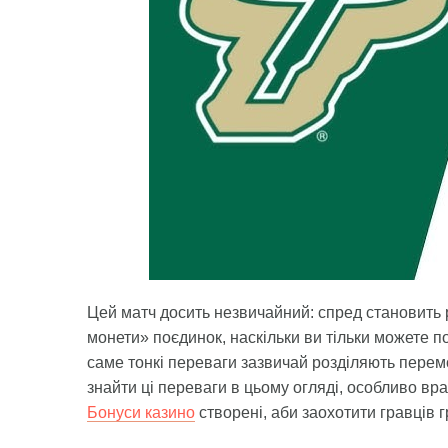
Цей матч досить незвичайний: спред становить p
монети» поєдинок, наскільки ви тільки можете 
саме тонкі переваги зазвичай розділяють перем
знайти ці переваги в цьому огляді, особливо вр
Бонуси казино
створені, аби заохотити гравців гр