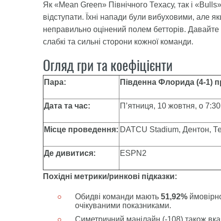
Як «Mean Green» Північного Техасу, так і «Bull
відступати. Їхні напади були вибуховими, але як
неправильно оцінений полем бетторів. Давайте
слабкі та сильні сторони кожної команди.
Огляд гри та коефіцієнти
Пара:
Південна Флорида (4-1) пр
Дата та час:
П’ятниця, 10 жовтня, о 7:3
Місце проведення:
DATCU Stadium, Дентон, Т
Де дивитися:
ESPN2
Похідні метрики/ринкові підказки:
Обидві команди мають
51,92%
ймовірно
очікуваними показниками.
Симетричний манілайн (-108) також вказ