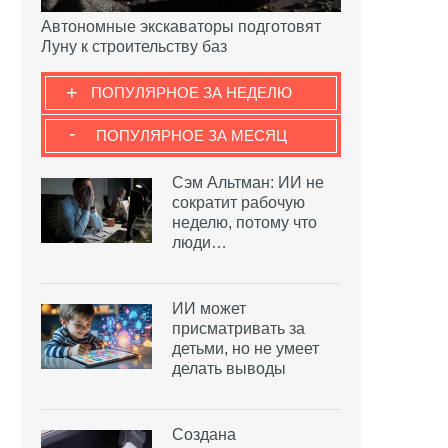
Автономные экскаваторы подготовят
Луну к строительству баз
+
ПОПУЛЯРНОЕ ЗА НЕДЕЛЮ
-
ПОПУЛЯРНОЕ ЗА МЕСЯЦ
Сэм Альтман: ИИ не
сократит рабочую
неделю, потому что
люди…
ИИ может
присматривать за
детьми, но не умеет
делать выводы
Создана