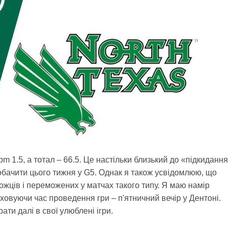
m 1.5, а тотал – 66.5. Це настільки близький до «підкидання
побачити цього тижня у G5. Однак я також усвідомлюю, що
ожців і переможених у матчах такого типу. Я маю намір
аховуючи час проведення гри – п'ятничний вечір у Дентоні.
ати далі в свої улюблені ігри.