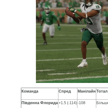
Команда
Спред
Манілайн
Тотал
Південна Флорида
+1.5 (-114)
-108
Більше