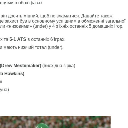
авцями в обох фазах.
він досить міцний, щоб не зламатися. Давайте також
 де захист був в основному успішним в обмеженні загальної
ли «низовими» (under) у 4 з їхніх останніх 5 домашніх ігор.
ах та
5-1 ATS
в останніх 6 іграх.
и мають нижчий тотал (under).
(Drew Mestemaker)
(висхідна зірка)
eb Hawkins)
і
ауна)