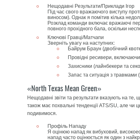
Нещодавні Результати/Приклади Ігор
Під час свого вражаючого виступу прот
виносом). Однак я помітив кілька недолі
Розклад команди включає вражаючі пере
повного прохідного бала, оскільки нес
Ключові Гравці/Матчапи
Зверніть увагу на наступних:
Байрум Браун (двобічний квот
Провідні ресивери, включаючи
Захисники (лайнбекери та секо
Запас та ситуація з травмами (
«North Texas Mean Green»
Нещодавні звіти та результати вказують на те,
також має похвальні тенденції ATS/SU, але чи 
подивимося.
Профіль Нападу
Я оцінюю напад як вибуховий, високоеф
напад часто оцінюється як один з най