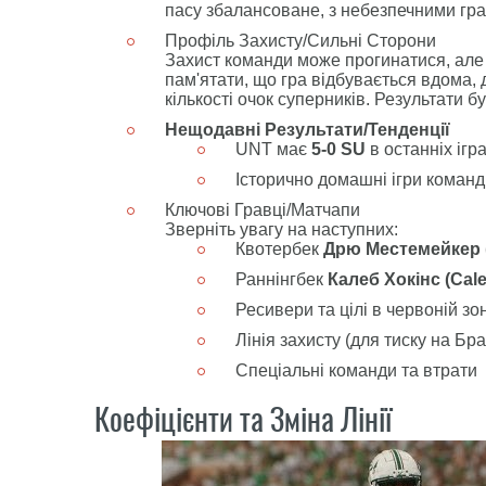
пасу збалансоване, з небезпечними гр
Профіль Захисту/Сильні Сторони
Захист команди може прогинатися, але 
пам'ятати, що гра відбувається вдома,
кількості очок суперників. Результати бу
Нещодавні Результати/Тенденції
UNT має
5-0 SU
в останніх ігр
Історично домашні ігри команд
Ключові Гравці/Матчапи
Зверніть увагу на наступних:
Квотербек
Дрю Местемейкер 
Раннінгбек
Калеб Хокінс (Cal
Ресивери та цілі в червоній зон
Лінія захисту (для тиску на Бр
Спеціальні команди та втрати
Коефіцієнти та Зміна Лінії