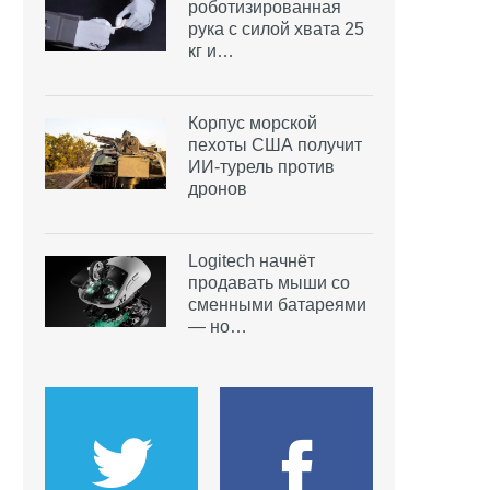
роботизированная
рука с силой хвата 25
кг и…
Корпус морской
пехоты США получит
ИИ-турель против
дронов
Logitech начнёт
продавать мыши со
сменными батареями
— но…