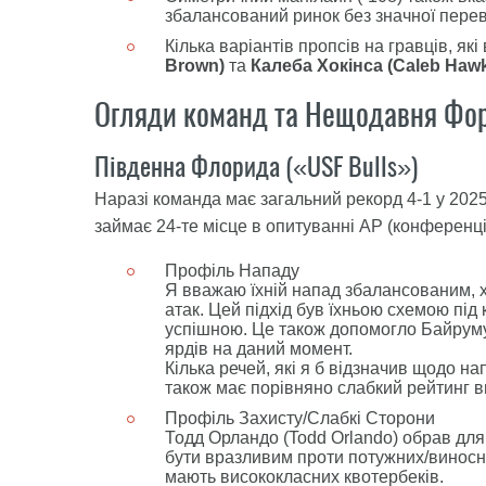
збалансований ринок без значної переваг
Кілька варіантів пропсів на гравців, я
Brown)
та
Калеба Хокінса (Caleb Hawk
Огляди команд та Нещодавня Фо
Південна Флорида («USF Bulls»)
Наразі команда має загальний рекорд 4-1 у 2025
займає 24-те місце в опитуванні AP (конференція
Профіль Нападу
Я вважаю їхній напад збалансованим, 
атак. Цей підхід був їхньою схемою пі
успішною. Це також допомогло Байруму
ярдів на даний момент.
Кілька речей, які я б відзначив щодо н
також має порівняно слабкий рейтинг в
Профіль Захисту/Слабкі Сторони
Тодд Орландо (Todd Orlando) обрав для 
бути вразливим проти потужних/виносни
мають висококласних квотербеків.