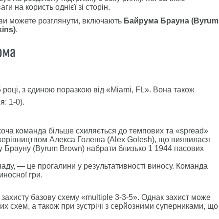
и на користь однієї зі сторін.
кі ви можете розглянути, включають
Байрума Брауна (Byrum
ins)
.
рма
 році, з єдиною поразкою від «Miami, FL». Вона також
: 1-0).
хоча команда більше схиляється до темпових та «spread»
д керівництвом Алекса Голеша (Alex Golesh), що виявилася
 Брауну (Byrum Brown) набрати близько 1 1944 пасових
ападу, — це прогалини у результативності виносу. Команда
иносної гри.
захисту базову схему «multiple 3-3-5». Однак захист може
х схем, а також при зустрічі з серйозними суперниками, що