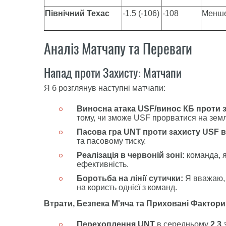
Північний Техас
-1.5 (-106)
-108
Менше 
Аналіз Матчапу та Переваги
Напад проти Захисту: Матчапи
Я б розглянув наступні матчапи:
Виносна атака USF/винос КБ проти з
тому, чи зможе USF прорватися на земл
Пасова гра UNT проти захисту USF в
та пасовому тиску.
Реалізація в червоній зоні:
команда, я
ефективність.
Боротьба на лінії сутички:
Я вважаю, 
на користь однієї з команд.
Втрати, Безпека М'яча та Приховані Фактори
Перехоплення UNT
в середньому
2,3
з