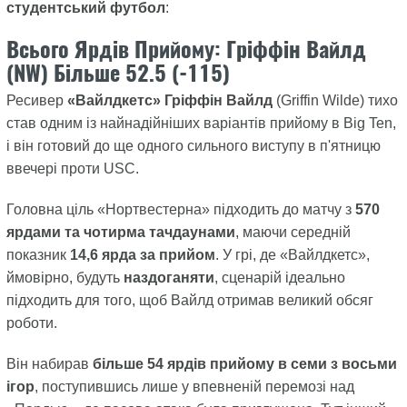
студентський футбол
:
Всього Ярдів Прийому: Гріффін Вайлд
(NW) Більше 52.5 (-115)
Ресивер
«Вайлдкетс» Гріффін Вайлд
(Griffin Wilde) тихо
став одним із найнадійніших варіантів прийому в Big Ten,
і він готовий до ще одного сильного виступу в п'ятницю
ввечері проти USC.
Головна ціль «Нортвестерна» підходить до матчу з
570
ярдами та чотирма тачдаунами
, маючи середній
показник
14,6 ярда за прийом
. У грі, де «Вайлдкетс»,
ймовірно, будуть
наздоганяти
, сценарій ідеально
підходить для того, щоб Вайлд отримав великий обсяг
роботи.
Він набирав
більше 54 ярдів прийому в семи з восьми
ігор
, поступившись лише у впевненій перемозі над