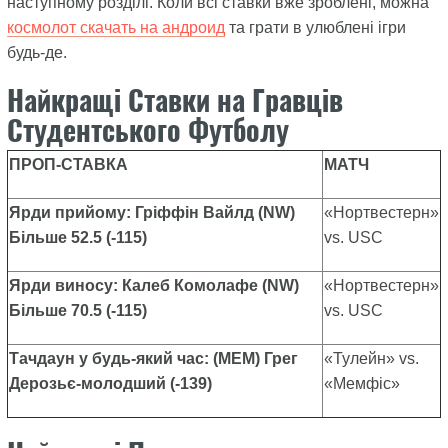
наступному розділі. Коли всі ставки вже зроблені, можна
космолот скачать на андроид
та грати в улюблені ігри
будь-де.
Найкращі Ставки на Гравців
Студентського Футболу
ПРОП-СТАВКА
МАТЧ
Ярди прийому: Гріффін Вайлд (NW)
«Нортвестерн»
Більше 52.5 (-115)
vs. USC
Ярди виносу: Калеб Комолафе (NW)
«Нортвестерн»
Більше 70.5 (-115)
vs. USC
Тачдаун у будь-який час: (MEM) Грег
«Тулейн» vs.
Дерозьє-молодший (-139)
«Мемфіс»