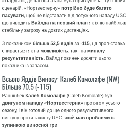
«Пардью», де пасова атака була приглушена. Тут інший
сценарій. «Нортвестерну»
потрібно буде багато
пасувати
, щоб не відставати від потужного нападу USC,
що виводить
Вайлда на перший план
як їхню найбільш
стабільну загрозу на довгих дистанціях.
З показником
більше 52,5 ярдів
за
-115
, ця проп-ставка
спирається як на
можливість
, так і на
минулу
результативність
. Вайлд повинен досягти цього
показника із запасом.
Всього Ярдів Виносу: Калеб Комолафе (NW)
Більше 70.5 (-115)
Раннінбек
Калеб Комолафе
(Caleb Komolafe) був
двигуном нападу «Нортвестерна»
протягом усього
сезону, і він готовий до ще одного результативного
виступу проти захисту USC, який
мав проблеми із
зупинкою виносної гри
.