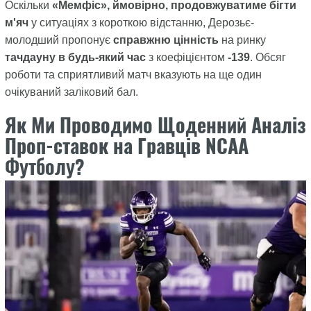
Оскільки
«Мемфіс», ймовірно, продовжуватиме бігти
м'яч
у ситуаціях з короткою відстанню, Дерозьє-
молодший пропонує
справжню цінність
на ринку
тачдауну в будь-який час
з коефіцієнтом
-139
. Обсяг
роботи та сприятливий матч вказують на ще один
очікуваний заліковий бал.
Як Ми Проводимо Щоденний Аналіз
Проп-ставок на Гравців NCAA
Футболу?