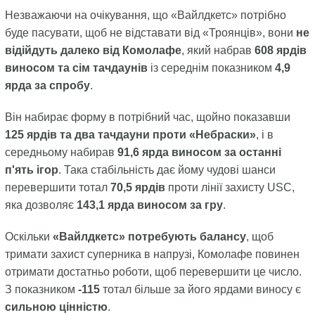
Незважаючи на очікування, що «Вайлдкетс» потрібно
буде пасувати, щоб не відставати від «Троянців», вони
не
відійдуть далеко від Комолафе
, який набрав
608 ярдів
виносом та сім тачдаунів
із середнім показником
4,9
ярда за спробу
.
Він набирає форму в потрібний час, щойно показавши
125 ярдів та два тачдауни проти «Небраски»
, і в
середньому набирав
91,6 ярда виносом за останні
п'ять ігор
. Така стабільність дає йому чудові шанси
перевершити тотал
70,5 ярдів
проти лінії захисту USC,
яка дозволяє
143,1 ярда виносом за гру
.
Оскільки
«Вайлдкетс» потребують балансу
, щоб
тримати захист суперника в напрузі, Комолафе повинен
отримати достатньо роботи, щоб перевершити це число.
З показником
-115
тотал більше за його ярдами виносу є
сильною цінністю
.