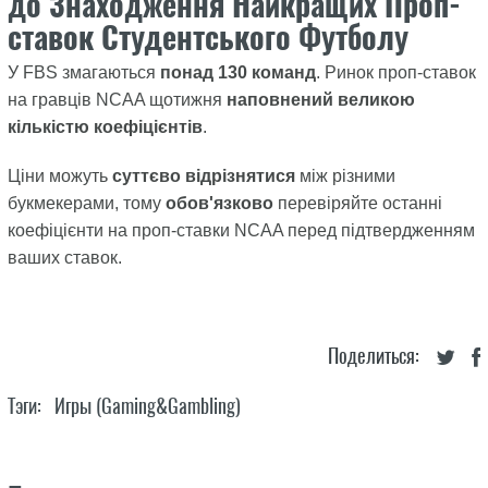
до Знаходження Найкращих Проп-
ставок Студентського Футболу
У FBS змагаються
понад 130 команд
. Ринок проп-ставок
на гравців NCAA щотижня
наповнений великою
кількістю коефіцієнтів
.
Ціни можуть
суттєво відрізнятися
між різними
букмекерами, тому
обов'язково
перевіряйте останні
коефіцієнти на проп-ставки NCAA перед підтвердженням
ваших ставок.
Поделиться:
Тэги:
Игры (gaming&gambling)