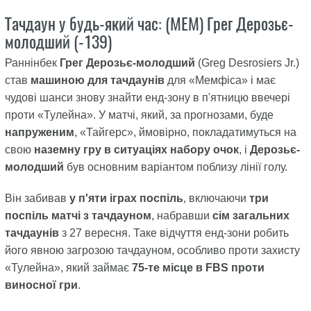
Тачдаун у будь-який час: (MEM) Грег Дерозьє-
молодший (-139)
Раннінбек
Грег Дерозьє-молодший
(Greg Desrosiers Jr.)
став
машиною для тачдаунів
для «Мемфіса» і має
чудові шанси знову знайти енд-зону в п'ятницю ввечері
проти «Тулейна». У матчі, який, за прогнозами, буде
напруженим
, «Тайгерс», ймовірно, покладатимуться на
свою
наземну гру в ситуаціях набору очок
, і
Дерозьє-
молодший
був основним варіантом поблизу лінії голу.
Він забивав
у п'яти іграх поспіль
, включаючи
три
поспіль матчі з тачдауном
, набравши
сім загальних
тачдаунів
з 27 вересня. Таке відчуття енд-зони робить
його явною загрозою тачдауном, особливо проти захисту
«Тулейна», який займає
75-те місце в FBS проти
виносної гри
.