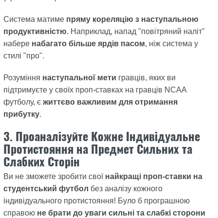
Система матиме
пряму кореляцію з наступальною
продуктивністю
. Наприклад, напад "повітряний наліт"
набере
набагато більше ярдів пасом
, ніж система у
стилі "про".
Розуміння
наступальної мети
гравців, яких ви
підтримуєте у своїх проп-ставках на гравців NCAA
футболу, є
життєво важливим для отримання
прибутку
.
3. Проаналізуйте Кожне Індивідуальне
Протистояння на Предмет Сильних та
Слабких Сторін
Ви не зможете зробити свої
найкращі проп-ставки на
студентський футбол
без аналізу кожного
індивідуального протистояння! Було б програшною
справою
не брати до уваги сильні та слабкі сторони