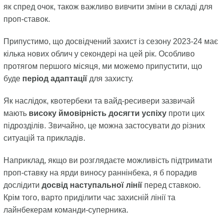
як спред очок, також важливо вивчити зміни в складі для
проп-ставок.
Припустимо, що досвідчений захист із сезону 2023-24 має
кілька нових облич у секондері на цей рік. Особливо
протягом першого місяця, ми можемо припустити, що
буде
період адаптації
для захисту.
Як наслідок, квотербеки та вайд-ресивери зазвичай
мають
високу ймовірність досягти успіху
проти цих
підрозділів. Звичайно, це можна застосувати до різних
ситуацій та прикладів.
Наприклад, якщо ви розглядаєте можливість підтримати
проп-ставку на ярди виносу раннінбека, я б порадив
дослідити
досвід наступальної лінії
перед ставкою.
Крім того, варто приділити час захисній лінії та
лайнбекерам команди-суперника.