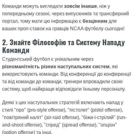
Команди можуть виглядати
зовсім інакше
, ніж у
попередньому сезоні, через випускників та трансферний
портал, тому мати цю інформацію є
безцінним
для
ваших проп-ставок на гравців NCAA футболу сьогодні!
2. Знайте Філософію та Систему Нападу
Команди
Студентський футбол є унікальним через
різноманітність різних наступальних систем
, які
використовують команди. Від конференції до конференції
та від команди до команди, тренери впровадили свою
систему, щоб найкраще відповідати їхньому персоналу.
Деякі з цих наступальних стратегій включають напад у
стилі "про" (pro-style offense), "пістолет" (pistol offense),
"повітряний наліт" (air-raid offense), "біжи-і-стріляй" (run-
and-shoot offense), "спред" (spread offense), "опціон"
(option offense) та інші.