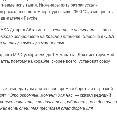
огневые испытания. Инженеры пять раз запускали
д раскалялся до температуры выше 2800 °C, а мощность
 двигателей Psyche.
NASA Джаред Айзекман. —
Успешные испытания — это
анского астронавта на Красной планете. Впервые в США
а на такую высокую мощность».
дного MPD-ускорителя до 1 мегаватта. Для пилотируемой
тта, поэтому на корабле, скорее всего, установят сразу
ые температуры длительное время и бороться с эрозией
зят.
«Это огромный момент для нас,
— сказал ведущий
олько доказали, что двигатель работает, но и достигли
у нас есть отличная тестовая платформа для