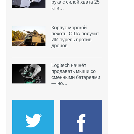
рука с силой хвата 25
кг и…
Корпус морской
пехоты США получит
ИИ-турель против
дронов
Logitech начнёт
продавать мыши со
сменными батареями
— но…