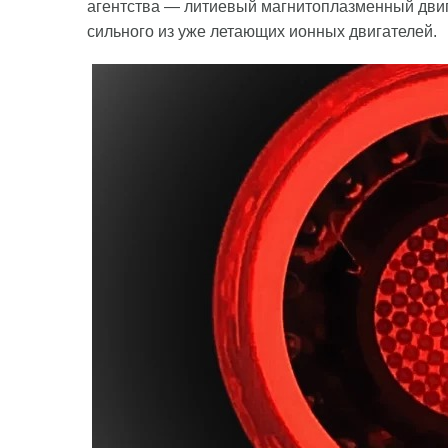
агентства — литиевый магнитоплазменный двиг
сильного из уже летающих ионных двигателей.