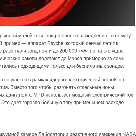
ывной малой тяги: они разгоняются медленно, зато могут
й пример — аппарат Psyche, который сейчас летит к
 разогнали зонд почти до 200 000 км/ч, но на это ушло
мические ракеты долетают до Марса примерно за семь
итались подходящими только для беспилотных зондов.
 создаётся в рамках ядерно-электрической propulsion-
тия. Вместо того чтобы разгонять отдельные ионы
ых двигателях, MPD использует мощный электрический ток
. Это даёт гораздо большую тягу при меньшем расходе
вакуумной камере Лаборатории реактивного движения NASA