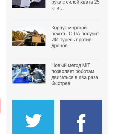
рука с силой хвата 25
кг и…
Корпус морской
пехоты США получит
ИИ-турель против
дронов
Новый метод MIT
позволяет роботам
двигаться в два раза
быстрее