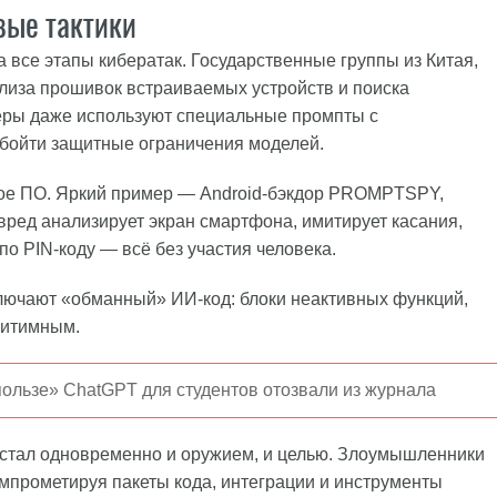
вые тактики
а все этапы кибератак. Государственные группы из Китая,
лиза прошивок встраиваемых устройств и поиска
еры даже используют специальные промпты с
бойти защитные ограничения моделей.
ое ПО. Яркий пример — Android-бэкдор PROMPTSPY,
вред анализирует экран смартфона, имитирует касания,
о PIN-коду — всё без участия человека.
лючают «обманный» ИИ-код: блоки неактивных функций,
гитимным.
ользе» ChatGPT для студентов отозвали из журнала
т стал одновременно и оружием, и целью. Злоумышленники
омпрометируя пакеты кода, интеграции и инструменты