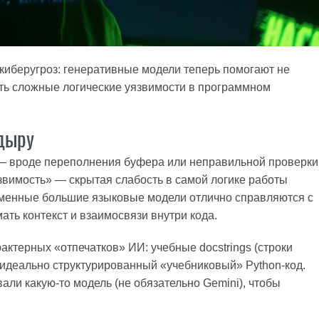
киберугроз: генеративные модели теперь помогают не
ить сложные логические уязвимости в программном
дыру
 — вроде переполнения буфера или неправильной проверки
звимость» — скрытая слабость в самой логике работы
еменные большие языковые модели отлично справляются с
ать контекст и взаимосвязи внутри кода.
актерных «отпечатков» ИИ: учебные docstrings (строки
идеально структурированный «учебниковый» Python-код.
али какую-то модель (не обязательно Gemini), чтобы