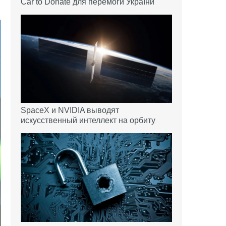
Car to Donate для перемоги України
SpaceX и NVIDIA выводят
искусственный интеллект на орбиту