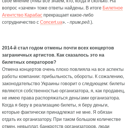
свое мнение («Мы всё знаем, кто, когда и сколько. На
вопрос «зачем» тоже ответы найдены. В итоге
Билетное
Агентство Карабас
прекращает какое-либо
сотрудничество с
Concert.ua
». -
прим.ред.
).
2014-й стал годом отмены почти всех концертов
заграничных артистов. Как сказалось это на
билетных операторов?
Отмена концертов очень плохо повлияла на все аспекты
работы компании: прибыльность, обороты. К сожалению,
законодательство Украины говорит о следующем: билеты
являются собственностью организатора, я, как продавец,
не имею права распоряжаться деньгами организатора.
Когда я беру в реализацию билеты, я беру деньги,
которые фактически принадлежат не мне. Я обязан
отдать их организатору. При таком большом количестве
отмен, невыплат, банкротств организаторов, люди