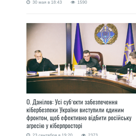
30 мая в 18:43
1590
О. Данілов: Усі суб’єкти забезпечення
кібербезпеки України виступили єдиним
фронтом, щоб ефективно відбити російську
агресію у кіберпросторі
23 сентября в 19:20
2373