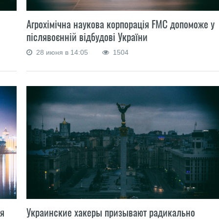
Агрохімічна наукова корпорація FMC допоможе у
післявоєнній відбудові України
28 июня в 14:05
1504
Украинские хакеры призывают радикально
ня