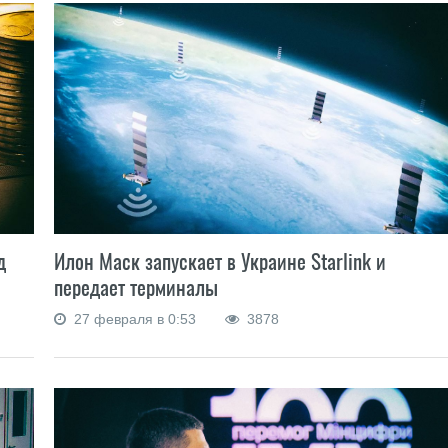
д
Илон Маск запускает в Украине Starlink и
передает терминалы
27 февраля в 0:53
3878