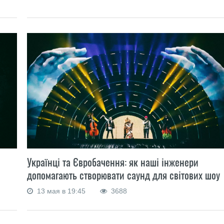
Українці та Євробачення: як наші інженери
допомагають створювати саунд для світових шоу
13 мая в 19:45
3688