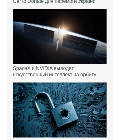
Car to Donate для перемоги України
SpaceX и NVIDIA выводят
искусственный интеллект на орбиту