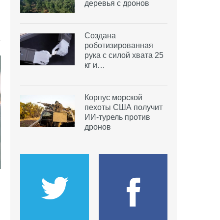
деревья с дронов
Создана
роботизированная
рука с силой хвата 25
кг и…
Корпус морской
пехоты США получит
ИИ-турель против
дронов