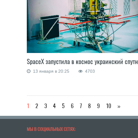
SpaceX запустила в космос украинский спут
13 января в 20:25
4703
1
2
3
4
5
6
7
8
9
10
»
МЫ В СОЦИАЛЬНЫХ СЕТЯХ: