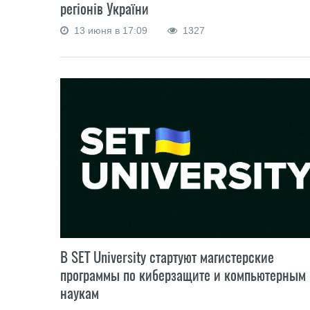
регіонів України
13 июня в 17:09
1327
В SET University стартуют магистерские
программы по киберзащите и компьютерным
наукам