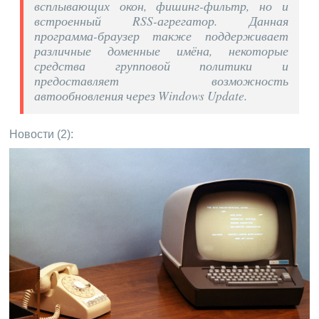
всплывающих окон, фишинг-фильтр, но и
встроенный RSS-агрегатор. Данная
программа-браузер также поддерживает
различные доменные имёна, некоторые
средства групповой политики и
предоставляет возможность
автообновления через Windows Update.
Новости (2):