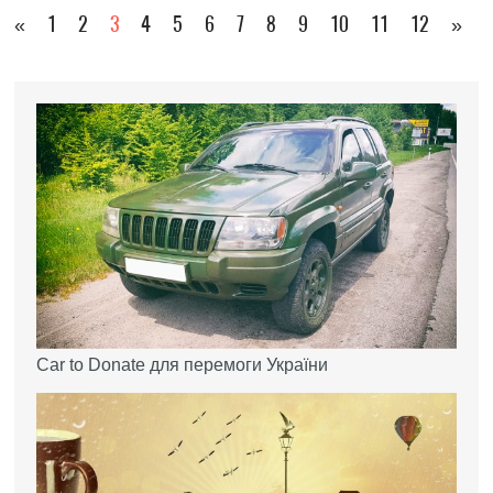
«
1
2
3
4
5
6
7
8
9
10
11
12
»
Car to Donate для перемоги України