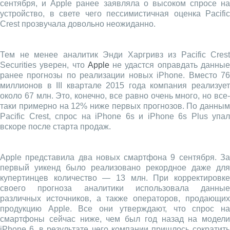
сентября, и Apple ранее заявляла о высоком спросе на
устройство, в свете чего пессимистичная оценка Pacific
Crest прозвучала довольно неожиданно.
Тем не менее аналитик Энди Харгривз из Pacific Crest
Securities уверен, что
Apple
не удастся оправдать данны
ранее прогнозы по реализации новых iPhone. Вместо 76
миллионов в III квартале 2015 года компания реализует
около 67 млн. Это, конечно, все равно очень много, но все-
таки примерно на 12% ниже первых прогнозов. По данным
Pacific Crest, спрос на iPhone 6s и iPhone 6s Plus упал
вскоре после старта продаж.
Apple представила два новых смартфона 9 сентября. За
первый уикенд было реализовано рекордное даже для
купертинцев количество — 13 млн. При корректировке
своего прогноза аналитики использовала данные
различных источников, а также операторов, продающих
продукцию Apple. Все они утверждают, что спрос на
смартфоны сейчас ниже, чем был год назад на модели
iPhone 6, в результате чего компании пришлось сократить