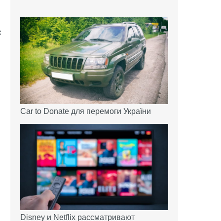
Car to Donate для перемоги України
и
м
Disney и Netflix рассматривают