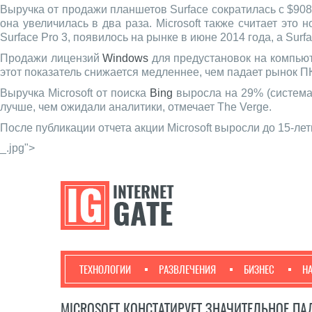
Выручка от продажи планшетов Surface сократилась с $908
она увеличилась в два раза. Microsoft также считает это
Surface Pro 3, появилось на рынке в июне 2014 года, а Surf
Продажи лицензий
Windows
для предустановок на компьют
этот показатель снижается медленнее, чем падает рынок ПК
Выручка Microsoft от поиска
Bing
выросла на 29% (система 
лучше, чем ожидали аналитики, отмечает The Verge.
После публикации отчета акции Microsoft выросли до 15-лет
_.jpg">
ТЕХНОЛОГИИ
РАЗВЛЕЧЕНИЯ
БИЗНЕС
Н
MICROSOFT КОНСТАТИРУЕТ ЗНАЧИТЕЛЬНОЕ П