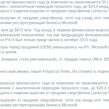
вартал финансового года (в компании он заканчивается 30 
нию с аналогичным периодом прошлого года, до $20,4 млрд,
общила о падении выручки от продажи смартфонов Lumia на 
 выручки от продажи смартфонов, хотя год назад этот по
анами реструктуризации бизнеса Microsoft.
 млн до $672 млн. Год назад, в первом финансовом квартал
 нормальным показателем, так как предыдущее флагманское
ace Pro 4 был только представлен в октябре 2015 года.
еры перед продажей (OEM) уменьшились на 6%. Microsoft о
 в целом.
впервые стала рентабельной), от продаж пакета Office 36
него максимума, пишет Financial Times. Их стоимость подня
квартал финансового года (в компании он заканчивается
нению с аналогичным периодом прошлого года, до $20,4 
общила о падении выручки от продажи смартфонов Lumia на 
 выручки от продажи смартфонов, хотя год назад этот по
анами реструктуризации бизнеса Microsoft.