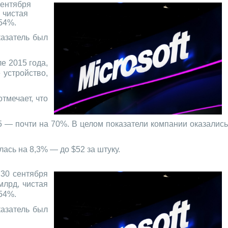
сентября
 чистая
54%.
казатель был
е 2015 года,
 устройство,
тмечает, что
5 — почти на 70%. В целом показатели компании оказалис
лась на 8,3% — до $52 за штуку.
 30 сентября
млрд, чистая
54%.
казатель был