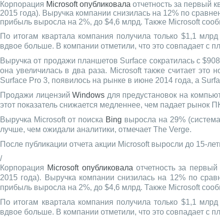
Корпорация
Microsoft
опубликовала
отчетность за первый к
2015 года). Выручка компании снизилась на 12% по сравне
прибыль выросла на 2%, до $4,6 млрд. Также Microsoft со
По итогам квартала компания получила только $1,1 млрд
вдвое больше. В компании отметили, что это совпадает с пл
Выручка от продажи планшетов Surface сократилась с $908
она увеличилась в два раза. Microsoft также считает это
Surface Pro 3, появилось на рынке в июне 2014 года, а Surf
Продажи лицензий
Windows
для предустановок на компьют
этот показатель снижается медленнее, чем падает рынок ПК
Выручка Microsoft от поиска
Bing
выросла на 29% (система 
лучше, чем ожидали аналитики, отмечает The Verge.
После публикации отчета акции Microsoft выросли до 15-лет
/
Корпорация
Microsoft
опубликовала
отчетность за первый 
2015 года). Выручка компании снизилась на 12% по срав
прибыль выросла на 2%, до $4,6 млрд. Также Microsoft со
По итогам квартала компания получила только $1,1 млрд
вдвое больше. В компании отметили, что это совпадает с пл