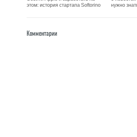
этом: история стартапа Softorino
нужно знат
Комментарии