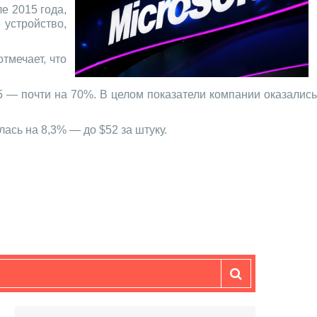
е 2015 года,
 устройство,
тмечает, что
5 — почти на 70%. В целом показатели компании оказалис
лась на 8,3% — до $52 за штуку.