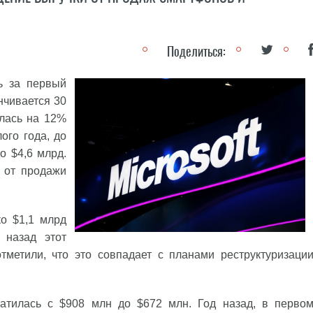
Поделиться:
ь за первый
нчивается 30
илась на 12%
ого года, до
о $4,6 млрд.
и от продажи
ко $1,1 млрд
 назад этот
тметили, что это совпадает с планами реструктуризаци
атилась с $908 млн до $672 млн. Год назад, в перво