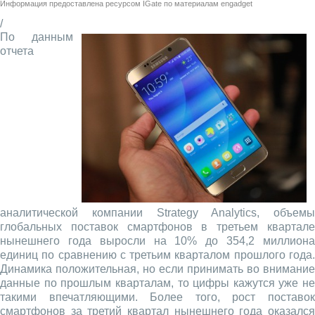
Информация предоставлена ресурсом
IGate
по материалам
engadget
/
По данным
отчета
аналитической компании Strategy Analytics, объемы
глобальных поставок смартфонов в третьем квартале
нынешнего года выросли на 10% до 354,2 миллиона
единиц по сравнению с третьим кварталом прошлого года.
Динамика положительная, но если принимать во внимание
данные по прошлым кварталам, то цифры кажутся уже не
такими впечатляющими. Более того, рост поставок
смартфонов за третий квартал нынешнего года оказался