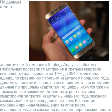
По данным
отчета
аналитической компании Strategy Analytics, объемы
глобальных поставок смартфонов в третьем квартале
нынешнего года выросли на 10% до 354,2 миллиона
единиц по сравнению с третьим кварталом прошлого года.
Динамика положительная, но если принимать во внимание
данные по прошлым кварталам, то цифры кажутся уже не
такими впечатляющими. Более того, рост поставок
смартфонов за третий квартал нынешнего года оказался
самым слабым за последние шесть лет. В качестве
основной причины уменьшения темпов роста
исследовательская компания называет перенасыщенность