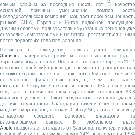
самым слабым за последние шесть лет. В качестве
основной причины уменьшения темпов роста
исследовательская компания называет перенасыщенность
рынков США, Европы и Китая подобной продукцией.
Другими словами, пользователи из указанных регионов уже
обзавелись смартфонами и не готовы расставаться с ними
после первого же года пользования.
Несмотря на замедление темпов роста, компания
Samsung
завершила третий квартал нынешнего года с
хорошими показателями. Впервые с первого квартала 2014
года южнокорейский производитель может отрапортовать о
положительном росте поставок, что объясняет большее
поступление финансовых средств, чем это ранее
ожидалось. Отгрузки Samsung выросли на 6% в нынешнем
году, что в количественном выражении составляет 83,8
миллиона устройств. Таких результатов компании удалось
достичь, в частности, благодаря снижению цен на новые
модели смартфонов, включая Galaxy S6, а также выпуску
аппаратов среднего ценового диапазона на
развивающихся рынках. В глобальном плане
Apple
продолжает отставать от Samsung, но купертиновцы
в данный момент занимают почти 14% рынка, что на 1,5%