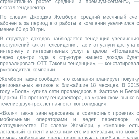
стремительно растет средний и премиум-сегмент», —
сказал гендиректор.
По словам Джорджа Жембери, средний месячный счет
абонента за период его работы в компании увеличился с
менее 60 до 80 грн.
В структуре доходов наблюдается тенденция увеличения
поступлений как от телевидения, так и от услуги доступа к
интернету и интерактивных услуг в целом. «Полагаем,
через два-три года в структуре нашего дохода будет
превалировать ОТТ. Таковы тенденции», — констатировал
руководитель компании.
Жембери также сообщил, что компания планирует покупку
региональных активов в ближайшие 18 месяцев. В 2015
году «Воля» купила сети провайдеров в Фастове и Белой
Церкви. По прогнозу гендиректора, на украинском рынке в
течение двух-трех лет начнется консолидация.
«Воля» также заинтересована в совместных проектах с
мобильными операторами и ведет переговоры о
сотрудничестве. По словам Жембери, у компании есть
легальный контент и механизм его монетизации, что может
помочь мобильным операторам получать прибыль с услуг