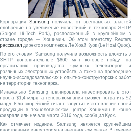
Корпорация
Samsung
получила от вьетнамских власте
одобрение на увеличение инвестиций в технопарк SHTP
(Saigon Hi-Tech Park), расположенный в крупнейшем в
стране городе — Хошимин. Об этом агентству Reuters
рассказал
директор комплекса Ле Хоай Куок (Le Hoai Quoc).
По его словам, Samsung получила возможность вложить в
SHTP дополнительные $600 млн, которые пойдут на
организацию производства «умных» телевизоров и
различных электронных устройств, а также на проведение
научно-исследовательских и опытно-конструкторских работ
на территории технопарка.
Изначально Samsung планировала инвестировать в этот
проект $1,4 млрд, а теперь компания сможет потратить $2
млрд. Южнокорейский гигант запустит изготовление своей
продукции в технологическом центре Хошимин в конце
февраля или начале марта 2016 года, сообщил Куок.
Как отмечает издание, Samsung является крупнейшим
иностранным инвестором на вьетнамском рынке. В течение