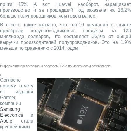
почти 45%. А вот Huawei, наоборот, наращивает
производство и за прошедший год заказала на 16,2%
больше полупроводников, чем годом ранее.
В отчёте также указано, что топ-10 компаний в списке
приобрели полупроводниковые продукты на 123
миллиарда долларов, что составляет 36,9% от общей
выручки производителей полупроводников. Это на 1,9%
меньше по сравнению с 2014 годом.
Информация предоставлена ресурсом
IGate
по материалам
patentlyapple
/
Согласно
новому отчёту
от издания
Gartner,
компании
Samsung
Electronics
и
Apple
стали
крупнейшими