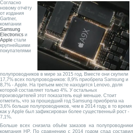
Согласно
новому отчёту
от издания
Gartner,
компании
Samsung
Electronics
и
Apple
стали
крупнейшими
покупателями
полупроводников в мире за 2015 год. Вместе они скупили
17,7% всех полупроводников: 8,9% приобрела Samsung и
8,7% - Apple. На третьем месте находится Lenovo, доля
которой составляет только 4%. У остальных
производителей этот показатель ещё меньше. Стоит
отметить, что за прошедший год Samsung приобрела на
3,6% больше полупроводников, чем в 2014 году, в то время
как у Apple был зафиксирован более существенный рост -
7,1%.
Больше всех снизила объём заказов на полупроводники
компания HP. По сравнению с 2014 годом спад составил