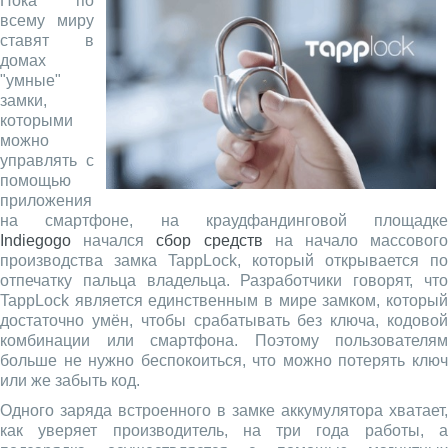
Пока по
всему миру
ставят в
домах
"умные"
замки,
которыми
можно
управлять с
помощью
приложения
на смартфоне, на краудфандинговой площадке
Indiegogo
начался
сбор средств
на начало массовог
производства замка TappLock, который открывается по
отпечатку пальца владельца. Разработчики говорят, что
TappLock является единственным в мире замком, который
достаточно умён, чтобы срабатывать без ключа, кодовой
комбинации или смартфона. Поэтому пользователям
больше не нужно беспокоиться, что можно потерять ключ
или же забыть код.
Одного заряда встроенного в замке аккумулятора хватает,
как уверяет производитель, на три года работы, а