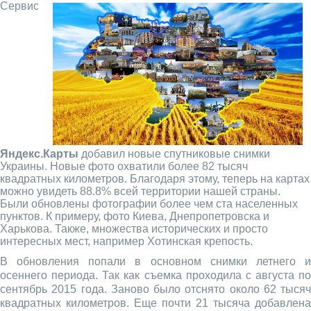
Сервис
Яндекс.Карты
добавил новые спутниковые снимки
Украины. Новые фото охватили более 82 тысяч
квадратных километров. Благодаря этому, теперь на картах
можно увидеть 88.8% всей территории нашей страны.
Были обновлены фотографии более чем ста населенных
пунктов. К примеру, фото Киева, Днепропетровска и
Харькова. Также, множества исторических и просто
интересных мест, например Хотинская крепость.
В обновления попали в основном снимки летнего и
осеннего периода. Так как съемка проходила с августа по
сентябрь 2015 года. Заново было отснято около 62 тысяч
квадратных километров. Еще почти 21 тысяча добавлена