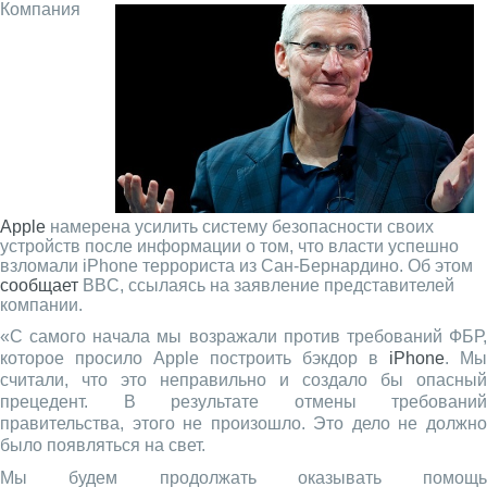
Компания
Apple
намерена усилить систему безопасности своих
устройств после информации о том, что власти успешно
взломали iPhone террориста из Сан-Бернардино. Об этом
сообщает
BBC, ссылаясь на заявление представителей
компании.
«С самого начала мы возражали против требований ФБР,
которое просило Apple построить бэкдор в
iPhone
. Мы
считали, что это неправильно и создало бы опасный
прецедент. В результате отмены требований
правительства, этого не произошло. Это дело не должно
было появляться на свет.
Мы будем продолжать оказывать помощь