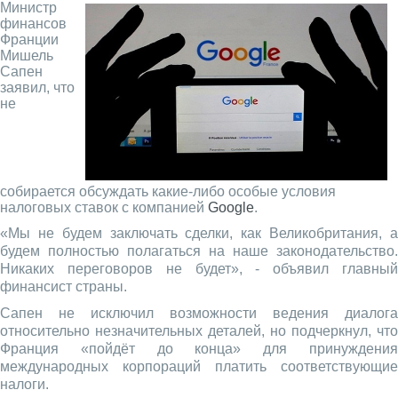
Министр
финансов
Франции
Мишель
Сапен
заявил, что
не
собирается обсуждать какие-либо особые условия
налоговых ставок с компанией
Google
.
«Мы не будем заключать сделки, как Великобритания, а
будем полностью полагаться на наше законодательство.
Никаких переговоров не будет», - объявил главный
финансист страны.
Сапен не исключил возможности ведения диалога
относительно незначительных деталей, но подчеркнул, что
Франция «пойдёт до конца» для принуждения
международных корпораций платить соответствующие
налоги.