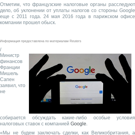
Отметим, что французские налоговые органы расследуют
дело, об уклонении от уплаты налогов со стороны Google
еще с 2011 года. 24 мая 2016 года в парижском офисе
компании прошел обыск.
Информация предоставлена по материалам
Reuters
/
Министр
финансов
Франции
Мишель
Сапен
заявил, что
не
собирается обсуждать какие-либо особые условия
налоговых ставок с компанией
Google
.
«Мы не будем заключать сделки, как Великобритания, а