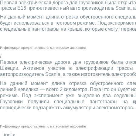
Первая электрическая дорога для грузовиков была открыт
трассы Е16 принял известный автопроизводитель Scania, а
На данный момент длина отрезка обустроенного специаль
будет использоваться в тестовом режиме. Под эксперимент
специальные пантографы на крыше, которые смогут перио
Информация предоставлена по материалам
autocentre
/
Первая электрическая дорога для грузовиков была отк
Швеции. Активное участие в электрификации трассы
автопроизводитель Scania, а также изготовитель электроо
На данный момент длина отрезка обустроенного спец
линией невелика — всего 2 километра. Пока что он будет и
режиме. Под эксперимент уже выделено два седельных
Грузовики получили специальные пантографы на к
периодически подзаряжать аккумуляторы электромоторов.
Информация предоставлена по материалам
autocentre
_.jpg">