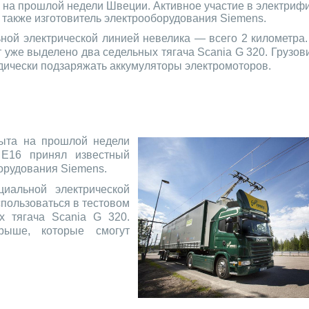
а на прошлой недели Швеции. Активное участие в электриф
 также изготовитель электрооборудования Siemens.
ной электрической линией невелика — всего 2 километра.
 уже выделено два седельных тягача Scania G 320. Грузов
дически подзаряжать аккумуляторы электромоторов.
рыта на прошлой недели
 Е16 принял известный
борудования Siemens.
иальной электрической
спользоваться в тестовом
 тягача Scania G 320.
рыше, которые смогут