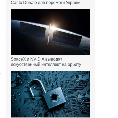
Car to Donate для перемоги України
т
SpaceX и NVIDIA выводят
искусственный интеллект на орбиту