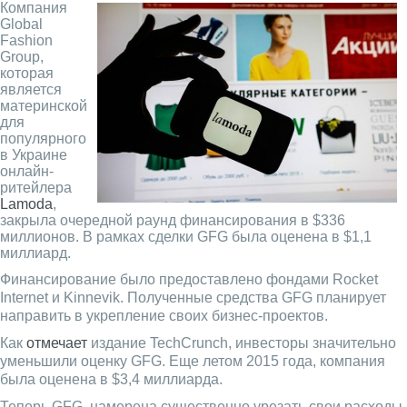
Компания
Global
Fashion
Group,
которая
является
материнской
для
популярного
в Украине
онлайн-
ритейлера
Lamoda
,
закрыла очередной раунд финансирования в $336
миллионов. В рамках сделки GFG была оценена в $1,1
миллиард.
Финансирование было предоставлено фондами Rocket
Internet и Kinnevik. Полученные средства GFG планирует
направить в укрепление своих бизнес-проектов.
Как
отмечает
издание TechCrunch, инвесторы значительно
уменьшили оценку GFG. Еще летом 2015 года, компания
была оценена в $3,4 миллиарда.
Теперь GFG, намерена существенно урезать свои расходы