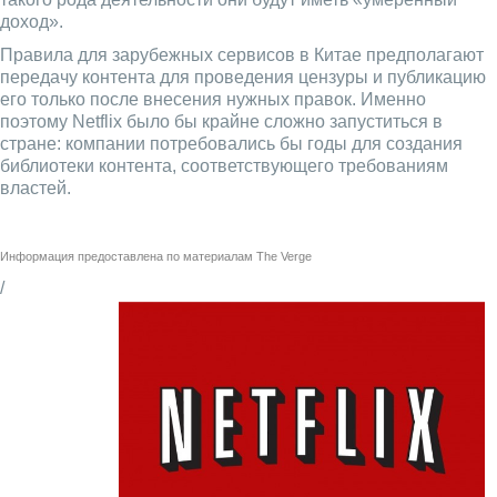
доход».
Правила для зарубежных сервисов в Китае предполагают
передачу контента для проведения цензуры и публикацию
его только после внесения нужных правок. Именно
поэтому Netflix было бы крайне сложно запуститься в
стране: компании потребовались бы годы для создания
библиотеки контента, соответствующего требованиям
властей.
Информация предоставлена по материалам
The Verge
/