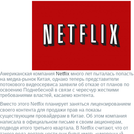
Американская компания
Netflix
много лет пыталась попасть
на медиа-рынок Китая, однако теперь представители
потокового видеосервиса заявили об отказе от планов по
освоению Поднебесной в связи с чересчур жесткими
требованиями властей, касаемо контента.
Вместо этого Netflix планирует заняться лицензированием
своего контента для продажи прав на показы
существующим провайдерам в Китае. Об этом компания
написала в официальном письме к своим акционерам,
подводя итого третьего квартала. В Netflix считают, что от
такого рода деятельности они будут иметь «умеренный