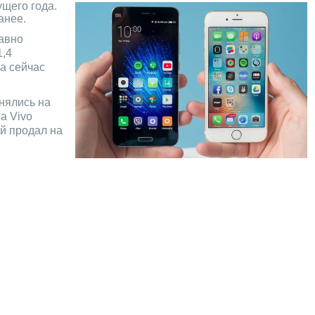
щего года.
анее.
давно
1,4
 а сейчас
нялись на
а Vivo
ый продал на