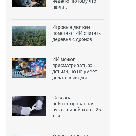
неделю, потому что
люди…
Игровые движки
помогают ИИ считать
деревья с дронов
ИИ может
присматривать за
детьми, но не умеет
делать выводы
Создана
роботизированная
рука с силой хвата 25
кг и…
Корпус морской