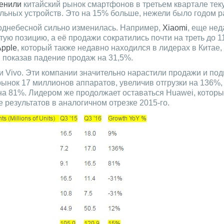
енили
китайский рынок смартфонов в третьем квартале теку
льных устройств. Это на 15% больше, нежели было годом р
Поднебесной сильно изменилась. Например,
Xiaomi
, еще не
тую позицию, а её продажи сократились почти на треть до 1
Apple
, который также недавно находился в лидерах в Китае,
, показав падение продаж на 31,5%.
 Vivo. Эти компании значительно нарастили продажи и под
рынок 17 миллионов аппаратов, увеличив отгрузки на 136%, 
у на 81%. Лидером же продолжает оставаться Huawei, котор
результатов в аналогичном отрезке 2015-го.